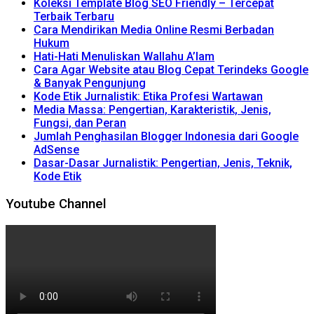
Koleksi Template Blog SEO Friendly – Tercepat
Terbaik Terbaru
Cara Mendirikan Media Online Resmi Berbadan
Hukum
Hati-Hati Menuliskan Wallahu A’lam
Cara Agar Website atau Blog Cepat Terindeks Google
& Banyak Pengunjung
Kode Etik Jurnalistik: Etika Profesi Wartawan
Media Massa: Pengertian, Karakteristik, Jenis,
Fungsi, dan Peran
Jumlah Penghasilan Blogger Indonesia dari Google
AdSense
Dasar-Dasar Jurnalistik: Pengertian, Jenis, Teknik,
Kode Etik
Youtube Channel