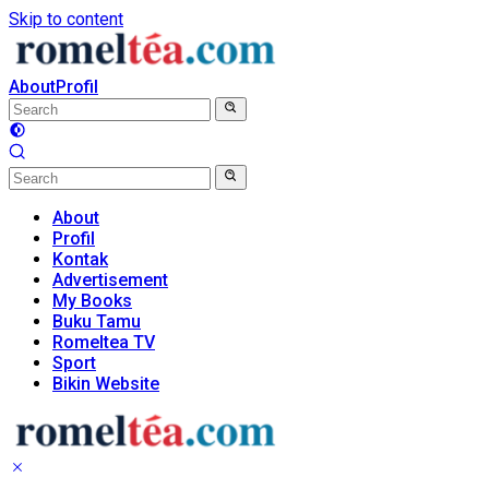
Skip to content
About
Profil
About
Profil
Kontak
Advertisement
My Books
Buku Tamu
Romeltea TV
Sport
Bikin Website