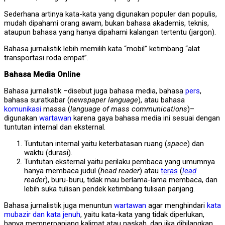
Sederhana artinya kata-kata yang digunakan populer dan populis,
mudah dipahami orang awam, bukan bahasa akademis, teknis,
ataupun bahasa yang hanya dipahami kalangan tertentu (jargon).
Bahasa jurnalistik lebih memilih kata “mobil” ketimbang “alat
transportasi roda empat”.
Bahasa Media Online
Bahasa jurnalistik –disebut juga bahasa media, bahasa
pers
,
bahasa suratkabar (
newspaper language
), atau bahasa
komunikasi
massa (
language of mass communications
)–
digunakan
wartawan
karena gaya bahasa media ini sesuai dengan
tuntutan internal dan eksternal.
Tuntutan internal yaitu keterbatasan ruang (
space
) dan
waktu (durasi).
Tuntutan eksternal yaitu perilaku pembaca yang umumnya
hanya membaca judul (
head reader
) atau
teras
(
lead
reader
), buru-buru, tidak mau berlama-lama membaca, dan
lebih suka tulisan pendek ketimbang tulisan panjang.
Bahasa jurnalistik juga menuntun
wartawan
agar menghindari
kata
mubazir dan kata jenuh
, yaitu kata-kata yang tidak diperlukan,
hanya memperpanjang kalimat atau naskah, dan jika dihilangkan