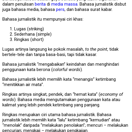
dalam penulisan
berita
di
media massa
. Bahasa jurnalistik disbut
juga bahasa media, bahasa
pers
, dan bahasa surat kabar.
Bahasa jurnalistik itu mempunyai ciri khas:
Lugas (striking)
Sederhana (simple)
Ringkas (short)
Lugas artinya langsung ke pokok masalah,
to the point
, tidak
bertele-tele dan tanpa basa-basi, tapi tidak kasar.
Bahasa jurnalistik “mengabaikan” keindahan dan menghindari
penggunaan kata berona (
colorful words
).
Bahasa jurnalistik lebih memilih kata “menangis” ketimbang
“menitikkan air mata”.
Ringkas artinya singkat, pendek, dan “hemat kata” (
economy of
words
). Bahasa media mengutamakan penggunaan kata atau
kalimat yang lebih pendek ketimbang yang panjang.
Ringkas merupakan ciri utama bahasa jurnalistik. Bahasa
jurnalistik lebih memilih kata “lalu” ketimbang “kemudian” atau
“menolak” daripada “melakukan penolakan”; mencuri – melakukan
pencurian; mengkaji – melakukan pengkajian.