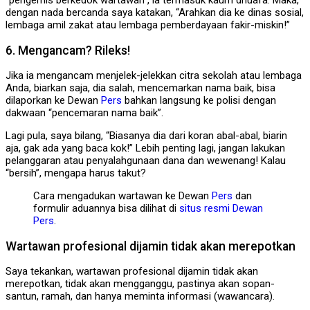
“pengemis berkedok wartawan”, ia termasuk kaum dhuafa. Maka,
dengan nada bercanda saya katakan, “Arahkan dia ke dinas sosial,
lembaga amil zakat atau lembaga pemberdayaan fakir-miskin!”
6. Mengancam? Rileks!
Jika ia mengancam menjelek-jelekkan citra sekolah atau lembaga
Anda, biarkan saja, dia salah, mencemarkan nama baik, bisa
dilaporkan ke Dewan
Pers
bahkan langsung ke polisi dengan
dakwaan “pencemaran nama baik”.
Lagi pula, saya bilang, “Biasanya dia dari koran abal-abal, biarin
aja, gak ada yang baca kok!” Lebih penting lagi, jangan lakukan
pelanggaran atau penyalahgunaan dana dan wewenang! Kalau
“bersih”, mengapa harus takut?
Cara mengadukan wartawan ke Dewan
Pers
dan
formulir aduannya bisa dilihat di
situs resmi Dewan
Pers
.
Wartawan profesional dijamin tidak akan merepotkan
Saya tekankan, wartawan profesional dijamin tidak akan
merepotkan, tidak akan mengganggu, pastinya akan sopan-
santun, ramah, dan hanya meminta informasi (wawancara).