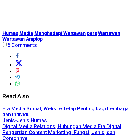
Humas
Media
Menghadapi Wartawan
pers
Wartawan
Wartawan Amplop
5
Comments
Read Also
Era Media Sosial, Website Tetap Penting bagi Lembaga
dan Individu
Jenis-Jenis Humas
Digital Media Relations, Hubungan Media Era Digital
Pengertian Content Marketing, Fungsi, Jenis, dan
Contohnya