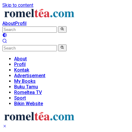
Skip to content
About
Profil
About
Profil
Kontak
Advertisement
My Books
Buku Tamu
Romeltea TV
Sport
Bikin Website