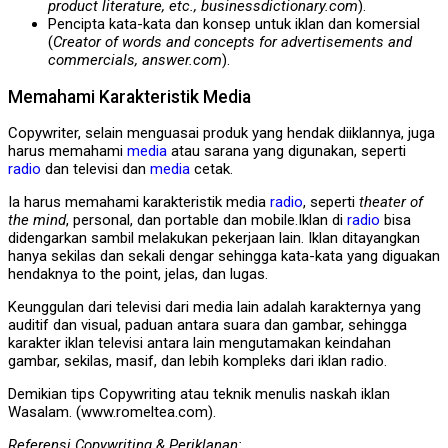
product literature, etc., businessdictionary.com
).
Pencipta kata-kata dan konsep untuk iklan dan komersial
(
Creator of words and concepts for advertisements and
commercials, answer.com
).
Memahami Karakteristik Media
Copywriter, selain menguasai produk yang hendak diiklannya, juga
harus memahami
media
atau sarana yang digunakan, seperti
radio
dan televisi dan
media
cetak.
Ia harus memahami karakteristik media
radio
, seperti
theater of
the mind
, personal, dan portable dan mobile.Iklan di
radio
bisa
didengarkan sambil melakukan pekerjaan lain. Iklan ditayangkan
hanya sekilas dan sekali dengar sehingga kata-kata yang diguakan
hendaknya to the point, jelas, dan lugas.
Keunggulan dari televisi dari media lain adalah karakternya yang
auditif dan visual, paduan antara suara dan gambar, sehingga
karakter iklan televisi antara lain mengutamakan keindahan
gambar, sekilas, masif, dan lebih kompleks dari iklan radio.
Demikian tips Copywriting atau teknik menulis naskah iklan
Wasalam. (www.romeltea.com).
Referensi Copywriting & Periklanan: