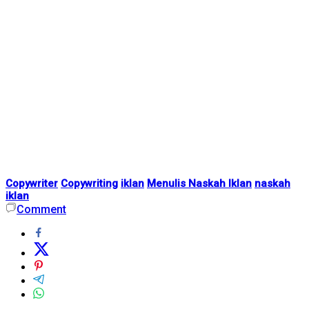
Copywriter
Copywriting
iklan
Menulis Naskah Iklan
naskah
iklan
Comment