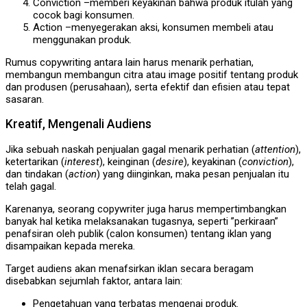
Conviction –memberi keyakinan bahwa produk itulah yang
cocok bagi konsumen.
Action –menyegerakan aksi, konsumen membeli atau
menggunakan produk.
Rumus copywriting antara lain harus menarik perhatian,
membangun membangun citra atau image positif tentang produk
dan produsen (perusahaan), serta efektif dan efisien atau tepat
sasaran.
Kreatif, Mengenali Audiens
Jika sebuah naskah penjualan gagal menarik perhatian (
attention
),
ketertarikan (
interest
), keinginan (
desire
), keyakinan (
conviction
),
dan tindakan (
action
) yang diinginkan, maka pesan penjualan itu
telah gagal.
Karenanya, seorang copywriter juga harus mempertimbangkan
banyak hal ketika melaksanakan tugasnya, seperti ”perkiraan”
penafsiran oleh publik (calon konsumen) tentang iklan yang
disampaikan kepada mereka.
Target audiens akan menafsirkan iklan secara beragam
disebabkan sejumlah faktor, antara lain:
Pengetahuan yang terbatas mengenai produk.