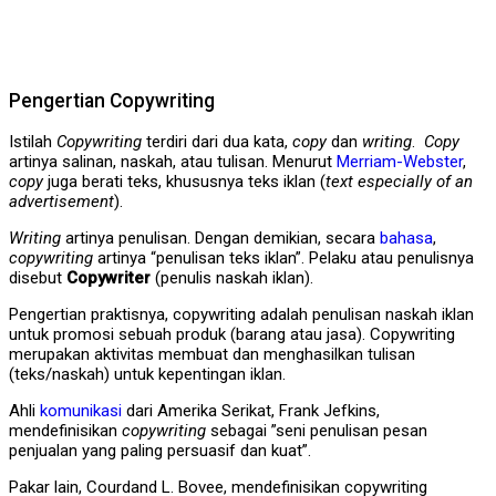
Pengertian Copywriting
Istilah
Copywriting
terdiri dari dua kata,
copy
dan
writing
.
Copy
artinya salinan, naskah, atau tulisan. Menurut
Merriam-Webster
,
copy
juga berati teks, khususnya teks iklan (
text especially of an
advertisement
).
Writing
artinya penulisan. Dengan demikian, secara
bahasa
,
copywriting
artinya “penulisan teks iklan”. Pelaku atau penulisnya
disebut
Copywriter
(penulis naskah iklan).
Pengertian praktisnya, copywriting adalah penulisan naskah iklan
untuk promosi sebuah produk (barang atau jasa). Copywriting
merupakan aktivitas membuat dan menghasilkan tulisan
(teks/naskah) untuk kepentingan iklan.
Ahli
komunikasi
dari Amerika Serikat, Frank Jefkins,
mendefinisikan
copywriting
sebagai ”seni penulisan pesan
penjualan yang paling persuasif dan kuat”.
Pakar lain, Courdand L. Bovee, mendefinisikan copywriting