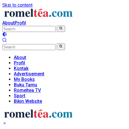
Skip to content
About
Profil
About
Profil
Kontak
Advertisement
My Books
Buku Tamu
Romeltea TV
Sport
Bikin Website