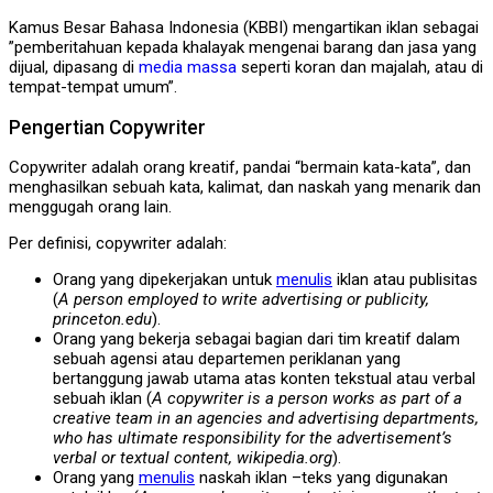
Kamus Besar Bahasa Indonesia (KBBI) mengartikan iklan sebagai
”pemberitahuan kepada khalayak mengenai barang dan jasa yang
dijual, dipasang di
media massa
seperti koran dan majalah, atau di
tempat-tempat umum”.
Pengertian Copywriter
Copywriter adalah orang kreatif, pandai “bermain kata-kata”, dan
menghasilkan sebuah kata, kalimat, dan naskah yang menarik dan
menggugah orang lain.
Per definisi, copywriter adalah:
Orang yang dipekerjakan untuk
menulis
iklan atau publisitas
(
A person employed to write advertising or publicity,
princeton.edu
).
Orang yang bekerja sebagai bagian dari tim kreatif dalam
sebuah agensi atau departemen periklanan yang
bertanggung jawab utama atas konten tekstual atau verbal
sebuah iklan (
A copywriter is a person works as part of a
creative team in an agencies and advertising departments,
who has ultimate responsibility for the advertisement’s
verbal or textual content, wikipedia.org
).
Orang yang
menulis
naskah iklan –teks yang digunakan