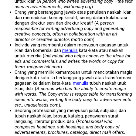
untuk iklan (
A person who writes advertising copy –the text
used in advertisements, wiktionary.org
).
Orang yang bertanggung jawab atas penulisan naskah iklan
dan memadukan konsep kreatif, sering dalam kolaborasi
dengan direktur seni dan direktur kreatif (
A person
responsible for writing advertising copy and generating
creative concepts, often in collaboration with an art
director or creative director, motto.com
).
Individu yang membantu dalam menyusun gagasan untuk
iklan dan komersial dan
menulis
kata-kata atau naskah
untuk mereka (
Individual who helps conceive the ideas for
ads and commercials and writes the words or copy for
them, mcgraw-hill.com
).
Orang yang memiliki kemampuan untuk menciptakan magis
dengan kata-kata. Ia bertanggung jawab atas transformasi
gagasan ke dalam kata-kata,
menulis
tubuh naskah utuk
iklan, dsb. (
A person who has the ability to create magic
with words. The Copywriter is responsible for transforming
ideas into words, writing the body copy for advertisements
etc., uniqueleads.com
).
Seorang profesional yang menyusun judul, subjudul, dan
tubuh naskah iklan, brosur, katalog, penawaran surat
langsung, literatur produk, dsb. (
Professional who
composes headings, sub-headings, and body copy of
advertisements, brochures, catalogs, direct mail offers,