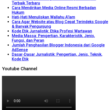
Terbaik Terbaru
Cara Mendirikan Media Online Resmi Berbadan
Hukum
Hati-Hati Menuliskan Wallahu A’lam
Cara Agar Website atau Blog Cepat Terindeks Google
& Banyak Pengunjung
Kode Etik Jurnalistik: Etika Profesi Wartawan
Media Massa: Pengertian, Karakteristik, Jenis,
Fungsi, dan Peran
Jumlah Penghasilan Blogger Indonesia dari Google
AdSense
Dasar-Dasar Jurnalistik: Pengertian, Jenis, Teknik,
Kode Etik
Youtube Channel