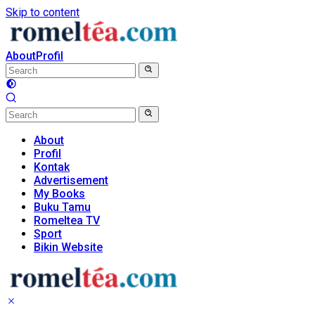
Skip to content
About
Profil
About
Profil
Kontak
Advertisement
My Books
Buku Tamu
Romeltea TV
Sport
Bikin Website