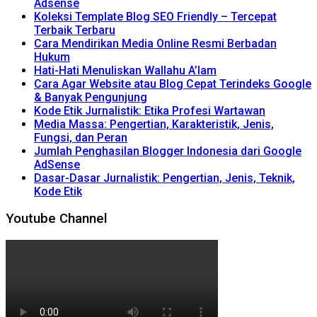
Adsense
Koleksi Template Blog SEO Friendly – Tercepat
Terbaik Terbaru
Cara Mendirikan Media Online Resmi Berbadan
Hukum
Hati-Hati Menuliskan Wallahu A’lam
Cara Agar Website atau Blog Cepat Terindeks Google
& Banyak Pengunjung
Kode Etik Jurnalistik: Etika Profesi Wartawan
Media Massa: Pengertian, Karakteristik, Jenis,
Fungsi, dan Peran
Jumlah Penghasilan Blogger Indonesia dari Google
AdSense
Dasar-Dasar Jurnalistik: Pengertian, Jenis, Teknik,
Kode Etik
Youtube Channel