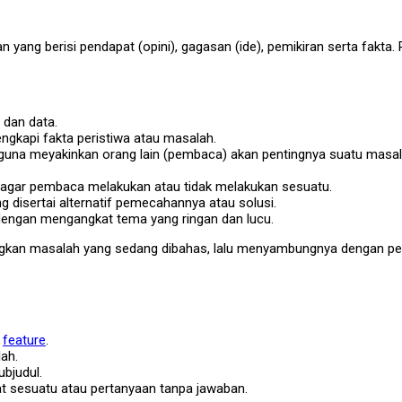
san yang berisi pendapat (opini), gagasan (ide), pemikiran serta fakta
a dan data.
engkapi fakta peristiwa atau masalah.
una meyakinkan orang lain (pembaca) akan pentingnya suatu masalah d
 agar pembaca melakukan atau tidak melakukan sesuatu.
isertai alternatif pemecahannya atau solusi.
dengan mengangkat tema yang ringan dan lucu.
uangkan masalah yang sedang dibahas, lalu menyambungnya dengan pend
u
feature
.
lah.
ubjudul.
at sesuatu atau pertanyaan tanpa jawaban.