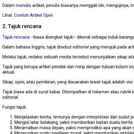
Dalam
menulis
artikel, penulis biasanya menggali ide, mengujinya, 
Lihat:
Contoh Artikel Opini
2. Tajuk rencana
Tajuk rencana
–biasa disingkat tajuk– dikenal sebagai induk karang
Dalam bahasa Inggris, tajuk disebut
editorial
yang merujuk pada arti
Melalui tajuk, redaksi sebuah media tersebut menunjukkan sikap ata
Tajuk yang berupa artikel pendek dan mirip dengan tulisan kolom 
aktual.
Sikap, opini, atau pemikiran, yang disuarakan lewat tajuk adalah vi
Tajuk biasa ada di surat kabar. Ditempatkan di halaman atau rubrik 
editorial.
Fungsi tajuk:
Menjelaskan berita, tentunya dengan interpretasi dan sudut p
Mengisi latar belakang, yakni memberikan kaitan suatu berita
Meramalkan masa depan, yakni memprediksi apa yang akan dap
Meneruskan suatu penilaian moral, yakni memberikan penilai