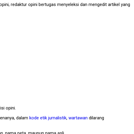
 opini, redaktur opini bertugas menyeleksi dan mengedit artikel yang
si opini.
arenanya, dalam
kode etik jurnalistik
,
wartawan
dilarang
n, nama peta, maupun nama asli.