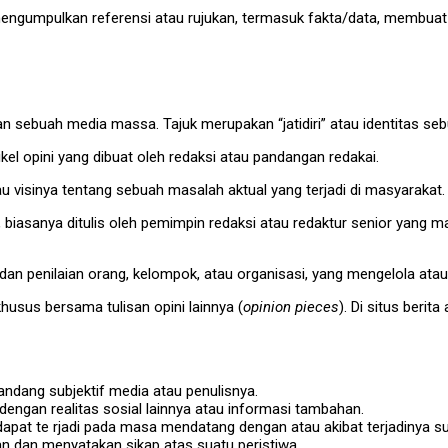
mengumpulkan referensi atau rujukan, termasuk fakta/data, membuat ga
an sebuah media massa. Tajuk merupakan “jatidiri” atau identitas s
kel opini yang dibuat oleh redaksi atau pandangan redakai.
u visinya tentang sebuah masalah aktual yang terjadi di masyarakat.
ini, biasanya ditulis oleh pemimpin redaksi atau redaktur senior 
si dan penilaian orang, kelompok, atau organisasi, yang mengelola ata
khusus bersama tulisan opini lainnya (
opinion pieces
). Di situs berita
andang subjektif media atau penulisnya.
 dengan realitas sosial lainnya atau informasi tambahan.
at te rjadi pada masa mendatang dengan atau akibat terjadinya sua
an dan menyatakan sikap atas suatu peristiwa.