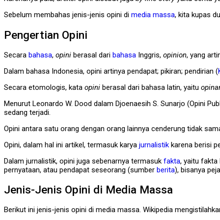
Sebelum membahas jenis-jenis opini di
media massa
, kita kupas d
Pengertian Opini
Secara
bahasa
,
opini
berasal dari
bahasa
Inggris,
opinion
, yang art
Dalam bahasa Indonesia, opini artinya pendapat; pikiran; pendirian (
Secara etomologis, kata
opini
berasal dari bahasa latin, yaitu
opinar
Menurut Leonardo W. Dood dalam Djoenaesih S. Sunarjo (Opini Pub
sedang terjadi.
Opini antara satu orang dengan orang lainnya cenderung tidak sama
Opini, dalam hal ini artikel, termasuk karya
jurnalistik
karena berisi p
Dalam jurnalistik, opini juga sebenarnya termasuk
fakta
, yaitu fakt
pernyataan, atau pendapat seseorang (sumber
berita
), bisanya pe
Jenis-Jenis Opini di Media Massa
Berikut ini jenis-jenis opini di media massa. Wikipedia mengistilah