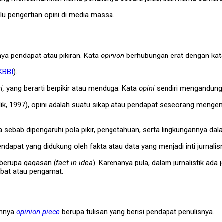
ulu pengertian opini di media massa.
inya pendapat atau pikiran. Kata
opinion
berhubungan erat dengan ka
KBBI
).
i,
yang berarti berpikir atau menduga. Kata
opini
sendiri mengandung
lik, 1997), opini adalah suatu sikap atau pendapat seseorang men
 sebab dipengaruhi pola pikir, pengetahuan, serta lingkungannya da
endapat yang didukung oleh fakta atau data yang menjadi inti jurnali
a berupa gagasan (
fact in idea
). Karenanya pula, dalam jurnalistik ada 
jabat atau pengamat.
kannya
opinion
piece
berupa tulisan yang berisi pendapat penulisnya.