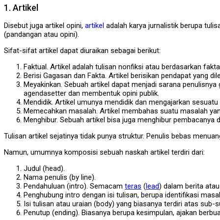
1. Artikel
Disebut juga artikel opini,
artikel
adalah karya jurnalistik berupa tuli
(pandangan atau opini).
Sifat-sifat artikel dapat diuraikan sebagai berikut:
Faktual. Artikel adalah tulisan nonfiksi atau berdasarkan fakt
Berisi Gagasan dan Fakta. Artikel berisikan pendapat yang dil
Meyakinkan. Sebuah artikel dapat menjadi sarana penulisnya g
agendasetter dan membentuk opini publik.
Mendidik. Artikel umunya mendidik dan mengajarkan sesuatu
Memecahkan masalah. Artikel membahas suatu masalah yang d
Menghibur. Sebuah artikel bisa juga menghibur pembacanya 
Tulisan artikel sejatinya tidak punya struktur. Penulis bebas men
Namun, umumnya komposisi sebuah naskah artikel terdiri dari:
Judul (head).
Nama penulis (by line).
Pendahuluan (intro). Semacam
teras
(
lead
) dalam berita ata
Penghubung intro dengan isi tulisan, berupa identifikasi masa
Isi tulisan atau uraian (body) yang biasanya terdiri atas sub-s
Penutup (ending). Biasanya berupa kesimpulan, ajakan berbu