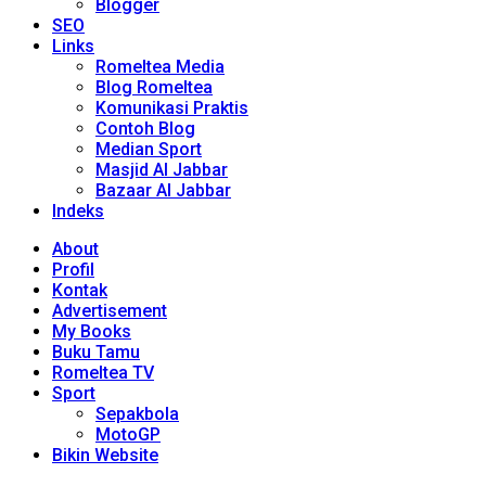
Blogger
SEO
Links
Romeltea Media
Blog Romeltea
Komunikasi Praktis
Contoh Blog
Median Sport
Masjid Al Jabbar
Bazaar Al Jabbar
Indeks
About
Profil
Kontak
Advertisement
My Books
Buku Tamu
Romeltea TV
Sport
Sepakbola
MotoGP
Bikin Website