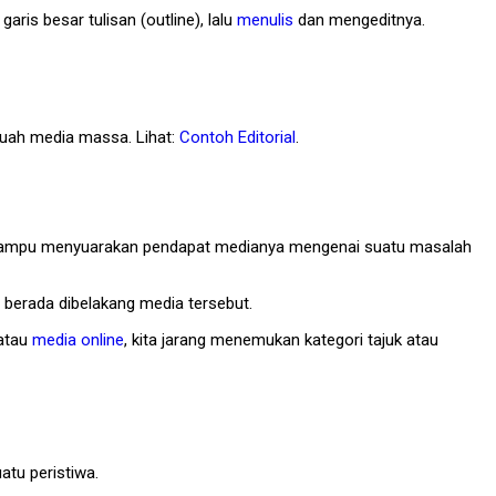
ris besar tulisan (outline), lalu
menulis
dan mengeditnya.
ebuah media massa. Lihat:
Contoh Editorial
.
yang mampu menyuarakan pendapat medianya mengenai suatu masalah
u berada dibelakang media tersebut.
 atau
media online
, kita jarang menemukan kategori tajuk atau
tu peristiwa.