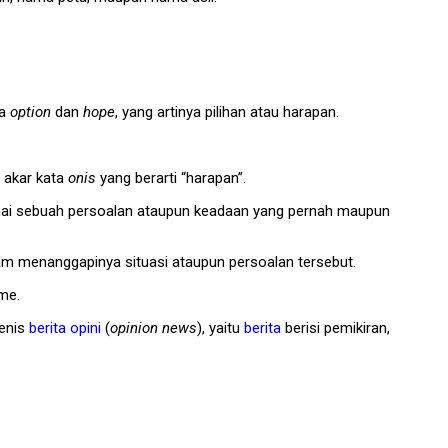
ta
option
dan
hope
, yang artinya pilihan atau harapan.
 akar kata
onis
yang berarti “harapan”.
genai sebuah persoalan ataupun keadaan yang pernah maupun
lam menanggapinya situasi ataupun persoalan tersebut.
sme.
jenis
berita opini
(
opinion news
), yaitu
berita
berisi pemikiran,