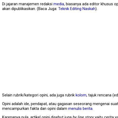
Di jajaran manajemen redaksi
media
, biasanya ada editor khusus op
akan dipublikasikan. (Baca Juga:
Teknik Editing Naskah
).
Selain rubrik/kategori opini, ada juga rubrik
kolom
, tajuk rencana (ed
Opini adalah ide, pendapat, atau gagasan seseorang mengenai suatu
mencampurkan fakta dan opini dalam
menulis
berita
.
Karenanya pula, artikel opini disebut juga
by line story
yaitu cerita 