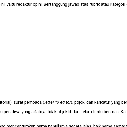
ini, yaitu redaktur opini. Bertanggung jawab atas rubrik atau kategori
itorial), surat pembaca (
letter to editor
), pojok, dan karikatur yang beri
 peristiwa yang sifatnya tidak objektif dan belum tentu benaran. K
yang mencantumkan nama penulisnya secara jelas, baik nama samara