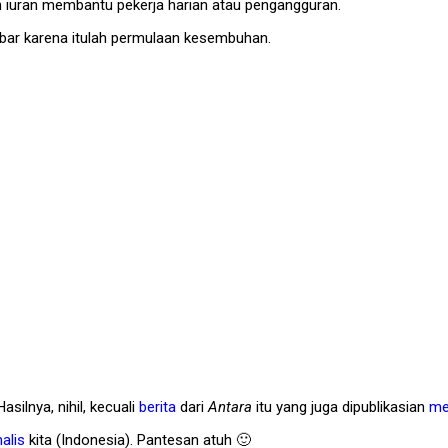
n iuran membantu pekerja harian atau pengangguran.
abar karena itulah permulaan kesembuhan.
silnya, nihil, kecuali
berita
dari
Antara
itu yang juga dipublikasian
me
nalis
kita (Indonesia). Pantesan atuh 🙂