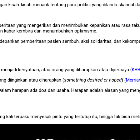
n kisah-kisah menarik tentang para politisi yang dilanda skandal dan
eritaan yang mengerikan dan menimbulkan kepanikan atau rasa taku
an kabar kembira dan menumbuhkan optimisme.
edepankan pemberitaan pasien sembuh, aksi solidaritas, dan keko
.
 menjadi kenyataan; atau orang yang diharapkan atau dipercaya (
KBB
ang diinginkan atau diharapkan (
something desired or hoped
) (
Merri
alam harapan ada doa dan usaha. Harapan adalah alasan yang men
ing kali terpaku menyesali pintu yang tertutup itu, hingga tak bisa mel