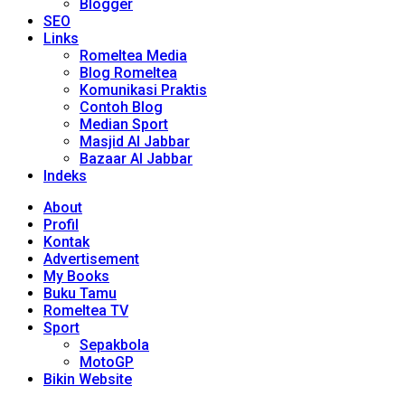
Blogger
SEO
Links
Romeltea Media
Blog Romeltea
Komunikasi Praktis
Contoh Blog
Median Sport
Masjid Al Jabbar
Bazaar Al Jabbar
Indeks
About
Profil
Kontak
Advertisement
My Books
Buku Tamu
Romeltea TV
Sport
Sepakbola
MotoGP
Bikin Website