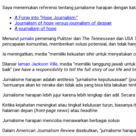
Saya menemukan referensi tentang jurnalisme harapan dengan kat
A Foray into “Hope Journalism.”
Journalism of hope versus journalism of despair
A journalism of hope
Menurut
jurnalis
pemenang Pulitzer dari
The Tennessean
dan
USA 
pencapaian komunitas, memberikan solusi potensial, dan tidak han
Ia meningatkan, media “memiliki kekuatan sihir untuk menyatukan o
Dilansir
laman
Jackson Ville
, media “memiliki tanggung jawab untu
baik” (
we have a responsibility to tell the full story of our life a
Jurnalisme harapan adalah antitesis “jurnalisme keputusasaan” (
jo
“semuanya akan ke neraka dan tidak ada yang bisa kita lakukan tent
Jurnalisme harapan lebih jujur ​​karena lebih lengkap dan adil. Sec
Ketika kejahatan meningkat atau tingkat kelulusan turun, biasanya i
halaman depan (
front-page news
) atau
headline
.
Jurnalisme harapan mencoba menawarkan berbagai solusi.
Dalam
American Journalism Review
disebutkan, “jurnalisme harapa