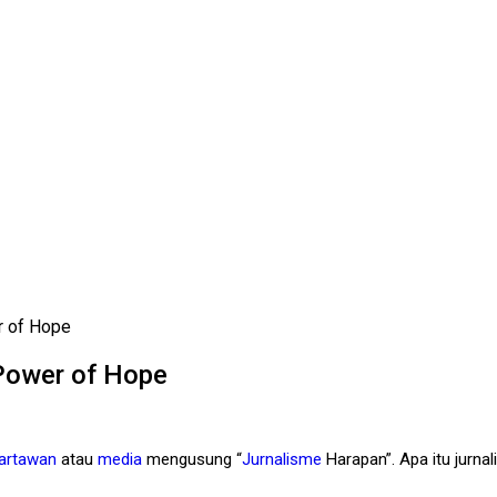
r of Hope
 Power of Hope
artawan
atau
media
mengusung “
Jurnalisme
Harapan”. Apa itu jurna