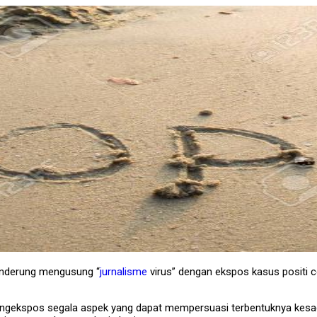
enderung mengusung “
jurnalisme
virus” dengan ekspos kasus positi c
ngekspos segala aspek yang dapat mempersuasi terbentuknya kesad