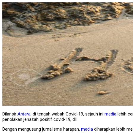
Dilansir
Antara
, di tengah wabah Covid-19, sejauh ini
media
lebih c
penolakan jenazah positif covid-19, dll.
Dengan mengusung jurnalisme harapan,
media
diharapkan lebih me