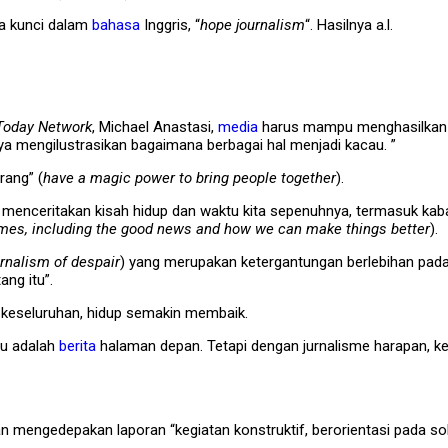
a kunci dalam
bahasa
Inggris, “
hope journalism
“. Hasilnya a.l.
Today Network
, Michael Anastasi,
media
harus mampu menghasilkan “
ya mengilustrasikan bagaimana berbagai hal menjadi kacau. ”
rang” (
have a magic power to bring people together
).
k menceritakan kisah hidup dan waktu kita sepenuhnya, termasuk kab
nd times, including the good news and how we can make things better
).
urnalism of despair
) yang merupakan ketergantungan berlebihan pad
ang itu”.
ara keseluruhan, hidup semakin membaik.
tu adalah
berita
halaman depan. Tetapi dengan jurnalisme harapan, ketik
n mengedepakan laporan “kegiatan konstruktif, berorientasi pada solu