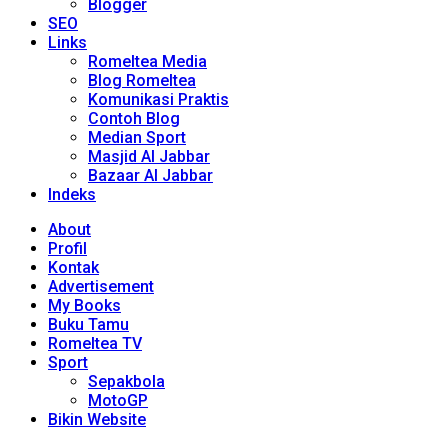
Blogger
SEO
Links
Romeltea Media
Blog Romeltea
Komunikasi Praktis
Contoh Blog
Median Sport
Masjid Al Jabbar
Bazaar Al Jabbar
Indeks
About
Profil
Kontak
Advertisement
My Books
Buku Tamu
Romeltea TV
Sport
Sepakbola
MotoGP
Bikin Website