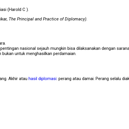
si (Harold C ).
ikar,
The Principal and Practice of Diplomacy).
ra.
entingan nasional sejauh mungkin bisa dilaksanakan dengan sarana
an bukan untuk menghasilkan perdamaian.
ang. Akhir atau
hasil diplomasi
: perang atau damai. Perang selalu dia