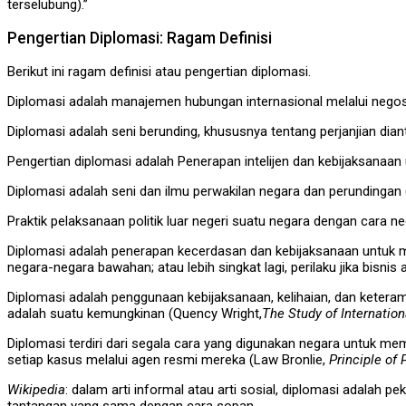
terselubung).”
Pengertian Diplomasi: Ragam Definisi
Berikut ini ragam definisi atau pengertian diplomasi.
Diplomasi adalah manajemen hubungan internasional melalui negosias
Diplomasi adalah seni berunding, khususnya tentang perjanjian dianta
Pengertian diplomasi adalah Penerapan intelijen dan kebijaksanaa
Diplomasi adalah seni dan ilmu perwakilan negara dan perundingan (
Praktik pelaksanaan politik luar negeri suatu negara dengan cara ne
Diplomasi adalah penerapan kecerdasan dan kebijaksanaan untuk
negara-negara bawahan; atau lebih singkat lagi, perilaku jika bisnis
Diplomasi adalah penggunaan kebijaksanaan, kelihaian, dan ketera
adalah suatu kemungkinan (Quency Wright,
The Study of Internation
Diplomasi terdiri dari segala cara yang digunakan negara untuk me
setiap kasus melalui agen resmi mereka (Law Bronlie,
Principle of 
Wikipedia
: dalam arti informal atau arti sosial, diplomasi adalah
tantangan yang sama dengan cara sopan.