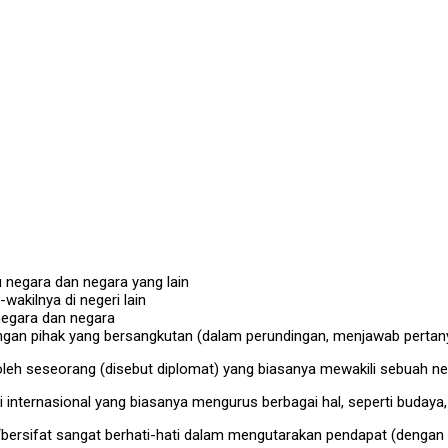
 negara dan negara yang lain
akilnya di negeri lain
negara dan negara
ungan pihak yang bersangkutan (dalam perundingan, menjawab perta
 oleh seseorang (disebut diplomat) yang biasanya mewakili sebuah ne
si internasional yang biasanya mengurus berbagai hal, seperti buday
“bersifat sangat berhati-hati dalam mengutarakan pendapat (denga