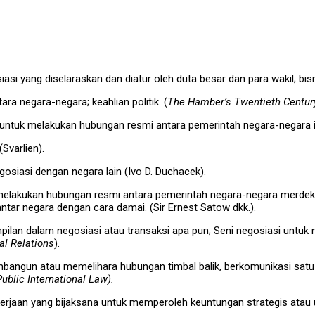
i yang diselaraskan dan diatur oleh duta besar dan para wakil; bisni
ra negara-negara; keahlian politik. (
The Hamber’s Twentieth Century
n untuk melakukan hubungan resmi antara pemerintah negara-negara 
Svarlien).
gosiasi dengan negara lain (Ivo D. Duchacek).
 melakukan hubungan resmi antara pemerintah negara-negara merde
 antar negara dengan cara damai. (Sir Ernest Satow dkk.).
mpilan dalam negosiasi atau transaksi apa pun; Seni negosiasi untu
al Relations
).
mbangun atau memelihara hubungan timbal balik, berkomunikasi satu 
Public International Law).
 pekerjaan yang bijaksana untuk memperoleh keuntungan strategis ata