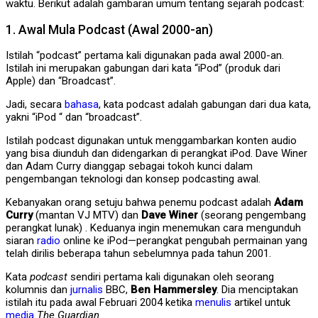
waktu. Berikut adalah gambaran umum tentang sejarah podcast:
1. Awal Mula Podcast (Awal 2000-an)
Istilah “podcast” pertama kali digunakan pada awal 2000-an.
Istilah ini merupakan gabungan dari kata “iPod” (produk dari
Apple) dan “Broadcast”.
Jadi, secara
bahasa
, kata podcast adalah gabungan dari dua kata,
yakni “iPod “ dan “broadcast”.
Istilah podcast digunakan untuk menggambarkan konten audio
yang bisa diunduh dan didengarkan di perangkat iPod. Dave Winer
dan Adam Curry dianggap sebagai tokoh kunci dalam
pengembangan teknologi dan konsep podcasting awal.
Kebanyakan orang setuju bahwa penemu podcast adalah
Adam
Curry
(mantan VJ MTV) dan
Dave Winer
(seorang pengembang
perangkat lunak) . Keduanya ingin menemukan cara mengunduh
siaran
radio
online ke iPod—perangkat pengubah permainan yang
telah dirilis beberapa tahun sebelumnya pada tahun 2001.
Kata
podcast
sendiri pertama kali digunakan oleh seorang
kolumnis dan
jurnalis
BBC,
Ben Hammersley
. Dia menciptakan
istilah itu pada awal Februari 2004 ketika
menulis
artikel untuk
media
The Guardian
.