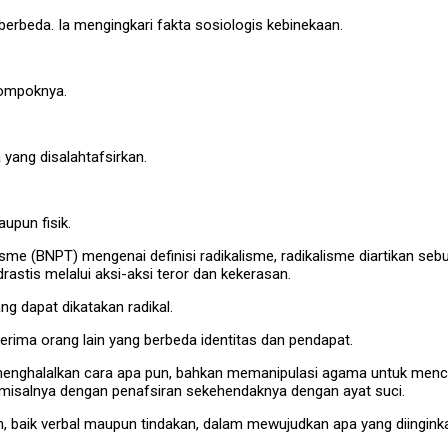
 berbeda. Ia mengingkari fakta sosiologis kebinekaan.
elompoknya.
yang disalahtafsirkan.
upun fisik.
e (BNPT) mengenai definisi radikalisme, radikalisme diartikan s
rastis melalui aksi-aksi teror dan kekerasan.
g dapat dikatakan radikal.
erima orang lain yang berbeda identitas dan pendapat.
ghalalkan cara apa pun, bahkan memanipulasi agama untuk mencapai
g misalnya dengan penafsiran sekehendaknya dengan ayat suci.
, baik verbal maupun tindakan, dalam mewujudkan apa yang diingink