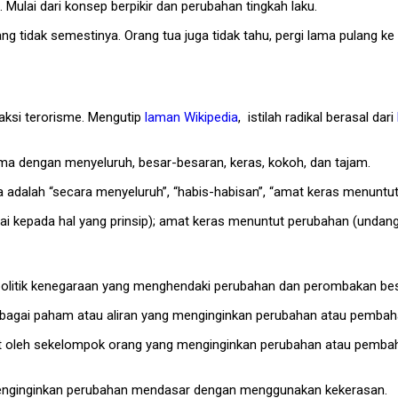
Mulai dari konsep berpikir dan perubahan tingkah laku.
g tidak semestinya. Orang tua juga tidak tahu, pergi lama pulang k
 aksi terorisme. Mengutip
laman
Wikipedia
, istilah radikal berasal dari
sama dengan menyeluruh, besar-besaran, keras, kokoh, dan tajam.
a adalah “secara menyeluruh”, “habis-habisan”, “amat keras menuntut 
i kepada hal yang prinsip); amat keras menuntut perubahan (undang-
politik kenegaraan yang menghendaki perubahan dan perombakan bes
 sebagai paham atau aliran yang menginginkan perubahan atau pembaha
at oleh sekelompok orang yang menginginkan perubahan atau pembaha
g menginginkan perubahan mendasar dengan menggunakan kekerasan.