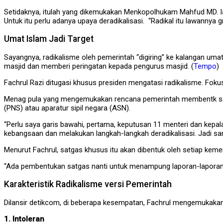
Setidaknya, itulah yang dikemukakan Menkopolhukam Mahfud MD. Ia 
Untuk itu perlu adanya upaya deradikalisasi. “Radikal itu lawannya g
Umat Islam Jadi Target
Sayangnya, radikalisme oleh pemerintah “digiring” ke kalangan um
masjid dan memberi peringatan kepada pengurus masjid. (
Tempo
)
Fachrul Razi ditugasi khusus presiden mengatasi radikalisme. Foku
Menag pula yang mengemukakan rencana pemerintah membentk satga
(PNS) atau aparatur sipil negara (ASN).
“Perlu saya garis bawahi, pertama, keputusan 11 menteri dan kepa
kebangsaan dan melakukan langkah-langkah deradikalisasi. Jadi sama 
Menurut Fachrul, satgas khusus itu akan dibentuk oleh setiap keme
“Ada pembentukan satgas nanti untuk menampung laporan-laporan.
Karakteristik Radikalisme versi Pemerintah
Dilansir detikcom, di beberapa kesempatan, Fachrul mengemukakan pe
1. Intoleran