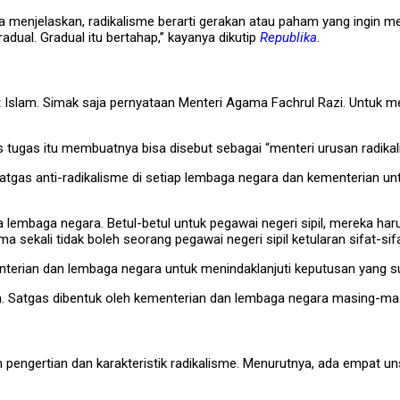
menjelaskan, radikalisme berarti gerakan atau paham yang ingin men
radual. Gradual itu bertahap,” kayanya dikutip
Republika
.
at Islam. Simak saja pernyataan Menteri Agama Fachrul Razi. Untuk 
s tugas itu membuatnya bisa disebut sebagai “menteri urusan radikal
s anti-radikalisme di setiap lembaga negara dan kementerian untu
la lembaga negara. Betul-betul untuk pegawai negeri sipil, mereka 
sekali tidak boleh seorang pegawai negeri sipil ketularan sifat-sifat
nterian dan lembaga negara untuk menindaklanjuti keputusan yang su
 Satgas dibentuk oleh kementerian dan lembaga negara masing-masi
ngertian dan karakteristik radikalisme. Menurutnya, ada empat unsur