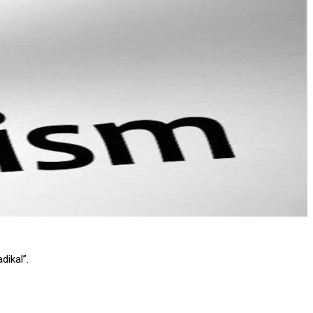
ikal”.