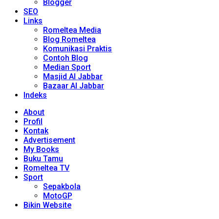
Blogger
SEO
Links
Romeltea Media
Blog Romeltea
Komunikasi Praktis
Contoh Blog
Median Sport
Masjid Al Jabbar
Bazaar Al Jabbar
Indeks
About
Profil
Kontak
Advertisement
My Books
Buku Tamu
Romeltea TV
Sport
Sepakbola
MotoGP
Bikin Website