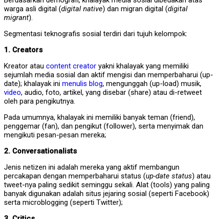
Berdasarkan demografi, khalayak media sosial dibedakan atas
warga asli digital (
digital native
) dan migran digital (
digital
migrant
).
Segmentasi teknografis sosial terdiri dari tujuh kelompok:
1. Creators
Kreator atau
content creator
yakni khalayak yang memiliki
sejumlah media sosial dan aktif mengisi dan memperbaharui (up-
date); khalayak ini
menulis
blog
, mengunggah (up-load) musik,
video
, audio, foto, artikel, yang disebar (share) atau di-retweet
oleh para pengikutnya.
Pada umumnya, khalayak ini memiliki banyak teman (friend),
penggemar (fan), dan pengikut (follower), serta menyimak dan
mengikuti pesan-pesan mereka;
2. Conversationalists
Jenis netizen ini adalah mereka yang aktif membangun
percakapan dengan memperbaharui status (
up-date status
) atau
tweet-nya paling sedikit seminggu sekali. Alat (tools) yang paling
banyak digunakan adalah situs jejaring sosial (seperti Facebook)
serta microblogging (seperti Twitter);
3. Critics