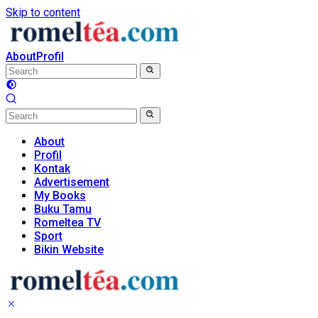
Skip to content
About
Profil
About
Profil
Kontak
Advertisement
My Books
Buku Tamu
Romeltea TV
Sport
Bikin Website