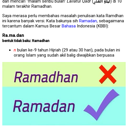
dan mencari “malam seribu bulan”
Lailatul Qadr
(
لَيْلَةِ الْقَدْرِ
) di 10
malam terakhir Ramadhan.
Saya merasa perlu membahas masalah penulisan kata Ramdhan
ini karena banyak versi. Kata bakunya sih
Ramadan
, sebagaimana
tercantum dalam Kamus Besar
Bahasa
Indonesia (KBBI):
Ra.ma.dan
bentuk tidak baku: Ramadhan
n
bulan ke-9 tahun Hijriah (29 atau 30 hari), pada bulan ini
orang Islam yang sudah akil balig diwajibkan berpuasa