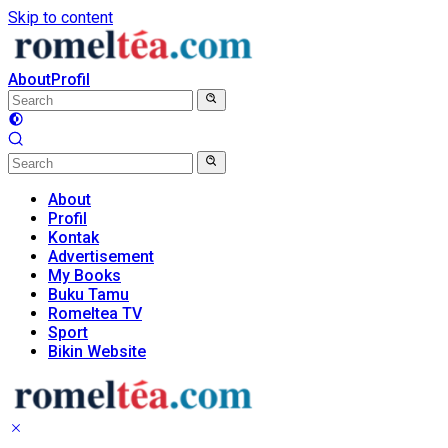
Skip to content
About
Profil
About
Profil
Kontak
Advertisement
My Books
Buku Tamu
Romeltea TV
Sport
Bikin Website