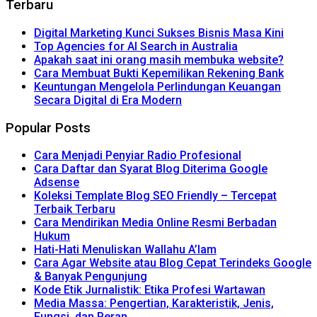
Terbaru
Digital Marketing Kunci Sukses Bisnis Masa Kini
Top Agencies for AI Search in Australia
Apakah saat ini orang masih membuka website?
Cara Membuat Bukti Kepemilikan Rekening Bank
Keuntungan Mengelola Perlindungan Keuangan
Secara Digital di Era Modern
Popular Posts
Cara Menjadi Penyiar Radio Profesional
Cara Daftar dan Syarat Blog Diterima Google
Adsense
Koleksi Template Blog SEO Friendly – Tercepat
Terbaik Terbaru
Cara Mendirikan Media Online Resmi Berbadan
Hukum
Hati-Hati Menuliskan Wallahu A’lam
Cara Agar Website atau Blog Cepat Terindeks Google
& Banyak Pengunjung
Kode Etik Jurnalistik: Etika Profesi Wartawan
Media Massa: Pengertian, Karakteristik, Jenis,
Fungsi, dan Peran