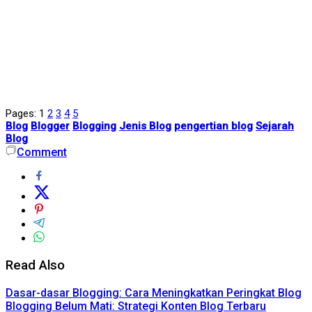
Pages:
1
2
3
4
5
Blog
Blogger
Blogging
Jenis Blog
pengertian blog
Sejarah
Blog
Comment
Read Also
Dasar-dasar Blogging: Cara Meningkatkan Peringkat Blog
Blogging Belum Mati: Strategi Konten Blog Terbaru