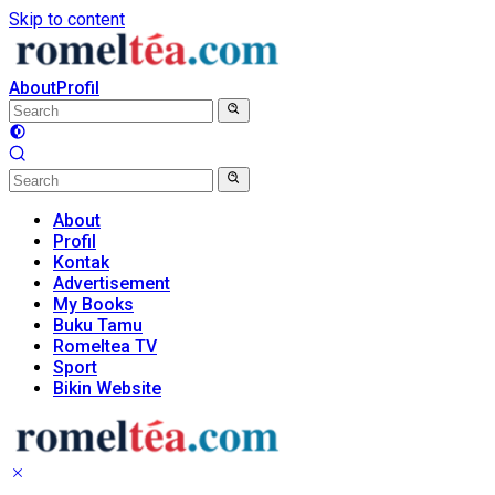
Skip to content
About
Profil
About
Profil
Kontak
Advertisement
My Books
Buku Tamu
Romeltea TV
Sport
Bikin Website