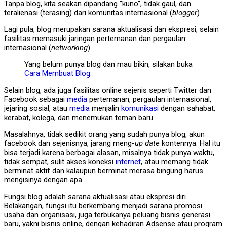
Tanpa blog, kita seakan dipandang ”kuno”, tidak gaul, dan
teralienasi (terasing) dari komunitas internasional (
blogger
).
Lagi pula, blog merupakan sarana aktualisasi dan ekspresi, selain
fasilitas memasuki jaringan pertemanan dan pergaulan
internasional (
networking
).
Yang belum punya blog dan mau bikin, silakan buka
Cara Membuat Blog
.
Selain blog, ada juga fasilitas online sejenis seperti Twitter dan
Facebook sebagai
media
pertemanan, pergaulan internasional,
jejaring sosial, atau
media
menjalin
komunikasi
dengan sahabat,
kerabat, kolega, dan menemukan teman baru.
Masalahnya, tidak sedikit orang yang sudah punya blog, akun
facebook dan sejenisnya, jarang meng-
up date
kontennya. Hal itu
bisa terjadi karena berbagai alasan, misalnya tidak punya waktu,
tidak sempat, sulit akses koneksi
internet
, atau memang tidak
berminat aktif dan kalaupun berminat merasa bingung harus
mengisinya dengan apa.
Fungsi blog adalah sarana aktualisasi atau ekspresi diri.
Belakangan, fungsi itu berkembang menjadi sarana promosi
usaha dan organisasi, juga terbukanya peluang bisnis generasi
baru, yakni bisnis online, dengan kehadiran Adsense atau program