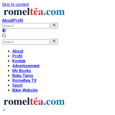
Skip to content
About
Profil
About
Profil
Kontak
Advertisement
My Books
Buku Tamu
Romeltea TV
Sport
Bikin Website