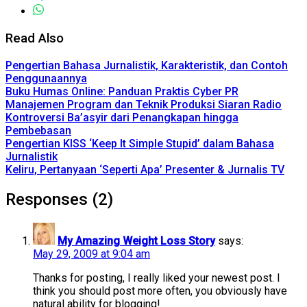
Read Also
Pengertian Bahasa Jurnalistik, Karakteristik, dan Contoh
Penggunaannya
Buku Humas Online: Panduan Praktis Cyber PR
Manajemen Program dan Teknik Produksi Siaran Radio
Kontroversi Ba’asyir dari Penangkapan hingga
Pembebasan
Pengertian KISS ‘Keep It Simple Stupid’ dalam Bahasa
Jurnalistik
Keliru, Pertanyaan ‘Seperti Apa’ Presenter & Jurnalis TV
Responses (2)
My Amazing Weight Loss Story
says:
May 29, 2009 at 9:04 am
Thanks for posting, I really liked your newest post. I
think you should post more often, you obviously have
natural ability for blogging!