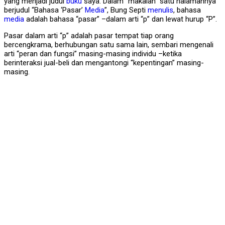
yang menjadi judul
buku
saya. Dalam “makalah” satu halamannya
berjudul “Bahasa ‘Pasar’
Media
”, Bung Septi
menulis
, bahasa
media
adalah bahasa “pasar” –dalam arti “p” dan lewat hurup “P”.
Pasar dalam arti “p” adalah pasar tempat tiap orang
bercengkrama, berhubungan satu sama lain, sembari mengenali
arti “peran dan fungsi” masing-masing individu –ketika
berinteraksi jual-beli dan mengantongi “kepentingan” masing-
masing.