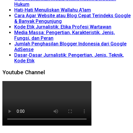
Hukum
Hati-Hati Menuliskan Wallahu A’lam
Cara Agar Website atau Blog Cepat Terindeks Google
& Banyak Pengunjung
Kode Etik Jurnalistik: Etika Profesi Wartawan
Media Massa: Pengertian, Karakteristik, Jenis,
Fungsi, dan Peran
Jumlah Penghasilan Blogger Indonesia dari Google
AdSense
Dasar-Dasar Jurnalistik: Pengertian, Jenis, Teknik,
Kode Etik
Youtube Channel