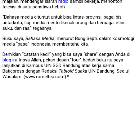
majalah, mendengar siaran
radio
sambil bekerja, menonton
televisi di satu peristiwa heboh.
“Bahasa media dituntut untuk bisa lintas-provinsi: bagai bis
antarkota, tiap media mesti dikenali orang dari berbagai etnis,
suku, dan ras,” tegasnya.
Buku saya,
Bahasa Media
, menurut Bung Septi, dalam kosmologi
media “pasa” Indonesia, memberitahu kita.
Demikian “catatan kecil” yang bisa saya “share” dengan Anda di
blog
ini. Insya Allah, pekan depan “tour” bedah buku itu saya
lanjutkan di Kampus UIN SGD Bandung atas kerja sama
Baticpress dengan Redaksi
Tabloid Suaka
UIN Bandung. See u!
Wasalam. (www.romeltea.com).*