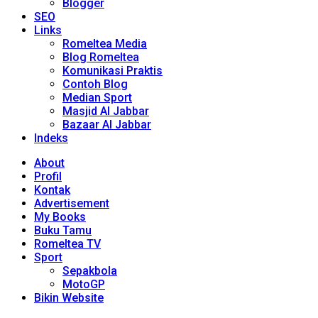
Blogger
SEO
Links
Romeltea Media
Blog Romeltea
Komunikasi Praktis
Contoh Blog
Median Sport
Masjid Al Jabbar
Bazaar Al Jabbar
Indeks
About
Profil
Kontak
Advertisement
My Books
Buku Tamu
Romeltea TV
Sport
Sepakbola
MotoGP
Bikin Website