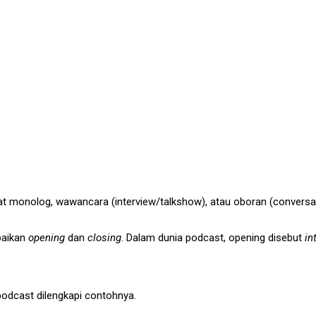
mat monolog, wawancara (interview/talkshow), atau oboran (conversa
paikan
opening
dan
closing
. Dalam dunia podcast, opening disebut
in
podcast dilengkapi contohnya.