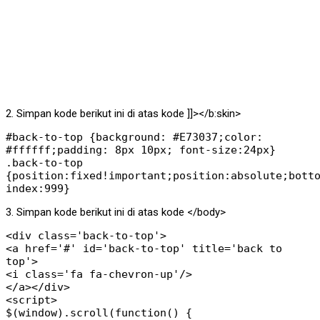
2. Simpan kode berikut ini di atas kode ]]></b:skin>
#back-to-top {background: #E73037;color:
#ffffff;padding: 8px 10px; font-size:24px}
.back-to-top
{position:fixed!important;position:absolute;bott
index:999}
3. Simpan kode berikut ini di atas kode </body>
<div class='back-to-top'>
<a href='#' id='back-to-top' title='back to
top'>
<i class='fa fa-chevron-up'/>
</a></div>
<script>
$(window).scroll(function() {