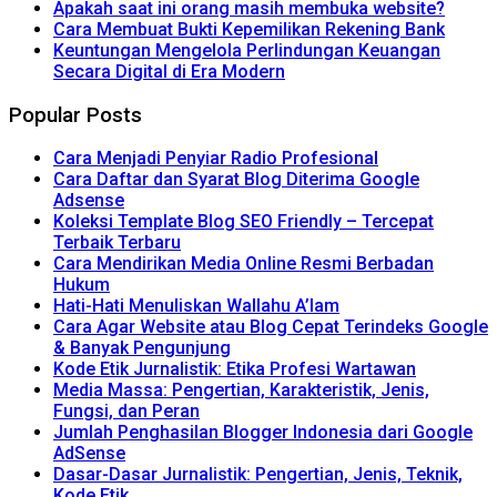
Apakah saat ini orang masih membuka website?
Cara Membuat Bukti Kepemilikan Rekening Bank
Keuntungan Mengelola Perlindungan Keuangan
Secara Digital di Era Modern
Popular Posts
Cara Menjadi Penyiar Radio Profesional
Cara Daftar dan Syarat Blog Diterima Google
Adsense
Koleksi Template Blog SEO Friendly – Tercepat
Terbaik Terbaru
Cara Mendirikan Media Online Resmi Berbadan
Hukum
Hati-Hati Menuliskan Wallahu A’lam
Cara Agar Website atau Blog Cepat Terindeks Google
& Banyak Pengunjung
Kode Etik Jurnalistik: Etika Profesi Wartawan
Media Massa: Pengertian, Karakteristik, Jenis,
Fungsi, dan Peran
Jumlah Penghasilan Blogger Indonesia dari Google
AdSense
Dasar-Dasar Jurnalistik: Pengertian, Jenis, Teknik,
Kode Etik