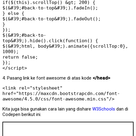
if($(this).scrollTop() &gt; 200) {
$(&#39;#back-to-top&#39;).fadeIn();
} else {
$(&#39;#back-to-top&#39;).fadeOut();
}
});
$(&#39;#back-to-
top&#39;).hide().click(function() {
$(&#39;html, body&#39;).animate({scrollTop:0},
1000);
return false;
});
</script>
4. Pasang link ke font awesome di atas kode
</head>
<link rel="stylesheet"
href="https://maxcdn.bootstrapcdn.com/font-
awesome/4.5.0/css/font-awesome.min.css"/>
Kita juga bisa gunakan cara lain yang dishare
W3Schools
dan di
Codepen berikut ini.