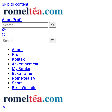
Skip to content
About
Profil
About
Profil
Kontak
Advertisement
My Books
Buku Tamu
Romeltea TV
Sport
Bikin Website