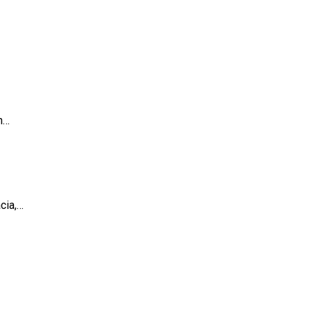
n…
cia,…