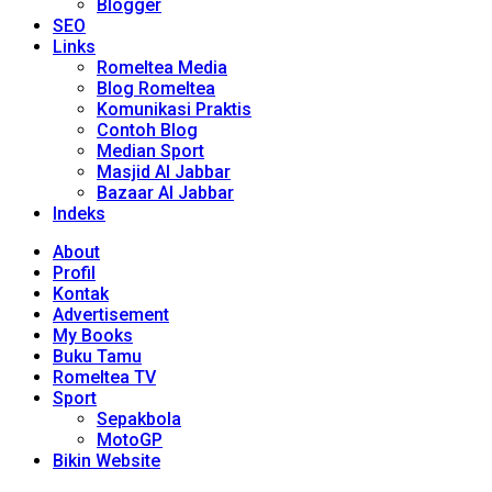
Blogger
SEO
Links
Romeltea Media
Blog Romeltea
Komunikasi Praktis
Contoh Blog
Median Sport
Masjid Al Jabbar
Bazaar Al Jabbar
Indeks
About
Profil
Kontak
Advertisement
My Books
Buku Tamu
Romeltea TV
Sport
Sepakbola
MotoGP
Bikin Website