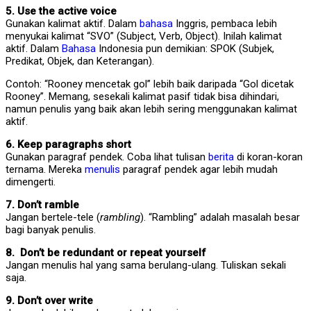
5. Use the active voice
Gunakan kalimat aktif. Dalam
bahasa
Inggris, pembaca lebih
menyukai kalimat “SVO” (Subject, Verb, Object). Inilah kalimat
aktif. Dalam
Bahasa
Indonesia pun demikian: SPOK (Subjek,
Predikat, Objek, dan Keterangan).
Contoh: “Rooney mencetak gol” lebih baik daripada “Gol dicetak
Rooney”. Memang, sesekali kalimat pasif tidak bisa dihindari,
namun penulis yang baik akan lebih sering menggunakan kalimat
aktif.
6. Keep paragraphs short
Gunakan paragraf pendek. Coba lihat tulisan
berita
di koran-koran
ternama. Mereka
menulis
paragraf pendek agar lebih mudah
dimengerti.
7. Don’t ramble
Jangan bertele-tele (
rambling
). “Rambling” adalah masalah besar
bagi banyak penulis.
8. Don’t be redundant or repeat yourself
Jangan menulis hal yang sama berulang-ulang. Tuliskan sekali
saja.
9. Don’t over write