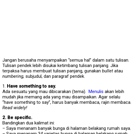
Jangan berusaha menyampaikan “semua hal” dalam satu tulisan.
Tulisan pendek lebih disukai ketimbang tulisan panjang. Jika
terpaksa harus membuat tulisan panjang, gunakan
bullet
atau
numbering,
subjudul, dan paragraf pendek.
1.
Have something to say.
Ada sesuatu yang mau dibicarakan (tema).
Menulis
akan lebih
mudah jika memang ada yang mau disampaikan. Agar selalu
“have something to say”, harus banyak membaca, rajin membaca.
Read widely!
2. Be specific.
Bandingkan dua kalimat ini:
– Saya menanam banyak bunga di halaman belakang rumah saya.
– Saya menanam 34 varietas bunga di halaman belakang rumah