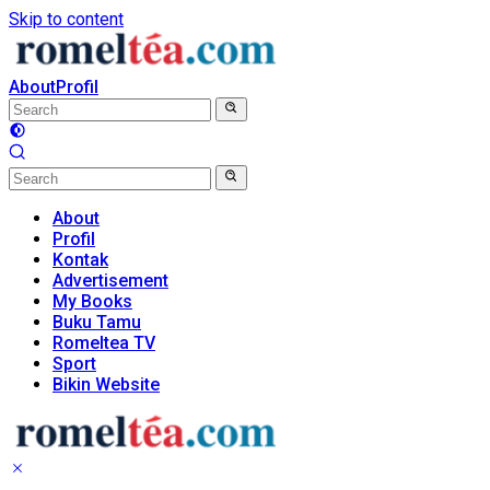
Skip to content
About
Profil
About
Profil
Kontak
Advertisement
My Books
Buku Tamu
Romeltea TV
Sport
Bikin Website