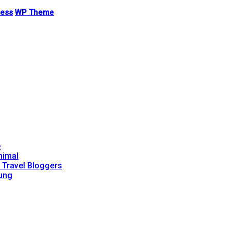
ess
WP Theme
e
nimal
g Travel Bloggers
ung