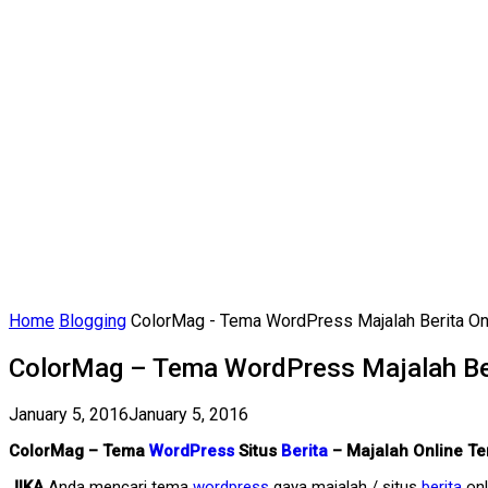
Home
Blogging
ColorMag - Tema WordPress Majalah Berita Onl
ColorMag – Tema WordPress Majalah Ber
January 5, 2016
January 5, 2016
ColorMag – Tema
WordPress
Situs
Berita
– Majalah Online T
JIKA
Anda mencari tema
wordpress
gaya majalah / situs
berita
onl