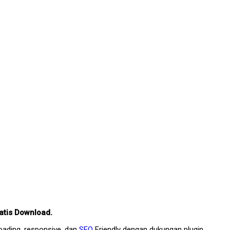
atis Download.
oading, responsive, dan
SEO
Friendly dengan dukungan plugin