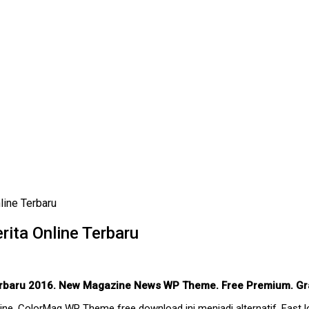
ine Terbaru
ita Online Terbaru
erbaru 2016. New Magazine News WP Theme. Free Premium. Gr
ine, ColorMag WP Theme free download ini menjadi alternatif. Fast l