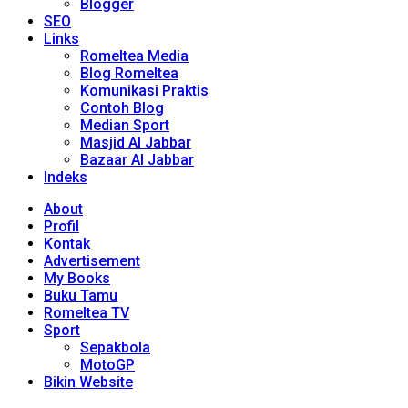
Blogger
SEO
Links
Romeltea Media
Blog Romeltea
Komunikasi Praktis
Contoh Blog
Median Sport
Masjid Al Jabbar
Bazaar Al Jabbar
Indeks
About
Profil
Kontak
Advertisement
My Books
Buku Tamu
Romeltea TV
Sport
Sepakbola
MotoGP
Bikin Website