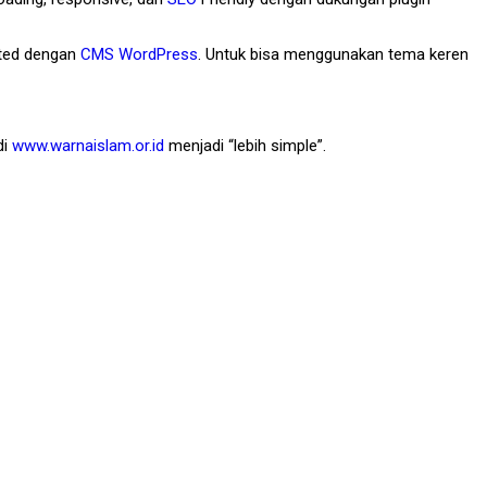
ted dengan
CMS WordPress
. Untuk bisa menggunakan tema keren
di
www.warnaislam.or.id
menjadi “lebih simple”.