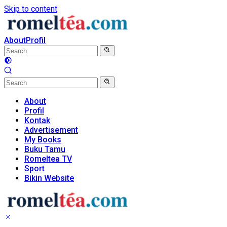
Skip to content
About
Profil
About
Profil
Kontak
Advertisement
My Books
Buku Tamu
Romeltea TV
Sport
Bikin Website