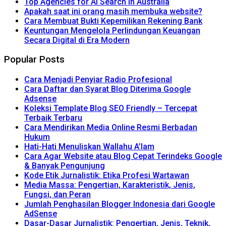
Top Agencies for AI Search in Australia
Apakah saat ini orang masih membuka website?
Cara Membuat Bukti Kepemilikan Rekening Bank
Keuntungan Mengelola Perlindungan Keuangan
Secara Digital di Era Modern
Popular Posts
Cara Menjadi Penyiar Radio Profesional
Cara Daftar dan Syarat Blog Diterima Google
Adsense
Koleksi Template Blog SEO Friendly – Tercepat
Terbaik Terbaru
Cara Mendirikan Media Online Resmi Berbadan
Hukum
Hati-Hati Menuliskan Wallahu A’lam
Cara Agar Website atau Blog Cepat Terindeks Google
& Banyak Pengunjung
Kode Etik Jurnalistik: Etika Profesi Wartawan
Media Massa: Pengertian, Karakteristik, Jenis,
Fungsi, dan Peran
Jumlah Penghasilan Blogger Indonesia dari Google
AdSense
Dasar-Dasar Jurnalistik: Pengertian, Jenis, Teknik,