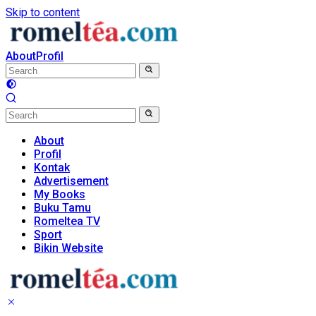
Skip to content
About
Profil
About
Profil
Kontak
Advertisement
My Books
Buku Tamu
Romeltea TV
Sport
Bikin Website