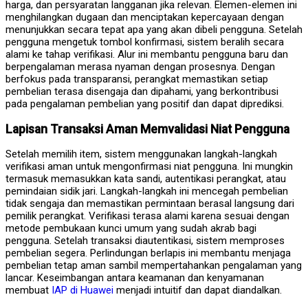
harga, dan persyaratan langganan jika relevan. Elemen-elemen ini
menghilangkan dugaan dan menciptakan kepercayaan dengan
menunjukkan secara tepat apa yang akan dibeli pengguna. Setelah
pengguna mengetuk tombol konfirmasi, sistem beralih secara
alami ke tahap verifikasi. Alur ini membantu pengguna baru dan
berpengalaman merasa nyaman dengan prosesnya. Dengan
berfokus pada transparansi, perangkat memastikan setiap
pembelian terasa disengaja dan dipahami, yang berkontribusi
pada pengalaman pembelian yang positif dan dapat diprediksi.
Lapisan Transaksi Aman Memvalidasi Niat Pengguna
Setelah memilih item, sistem menggunakan langkah-langkah
verifikasi aman untuk mengonfirmasi niat pengguna. Ini mungkin
termasuk memasukkan kata sandi, autentikasi perangkat, atau
pemindaian sidik jari. Langkah-langkah ini mencegah pembelian
tidak sengaja dan memastikan permintaan berasal langsung dari
pemilik perangkat. Verifikasi terasa alami karena sesuai dengan
metode pembukaan kunci umum yang sudah akrab bagi
pengguna. Setelah transaksi diautentikasi, sistem memproses
pembelian segera. Perlindungan berlapis ini membantu menjaga
pembelian tetap aman sambil mempertahankan pengalaman yang
lancar. Keseimbangan antara keamanan dan kenyamanan
membuat
IAP di Huawei
menjadi intuitif dan dapat diandalkan.