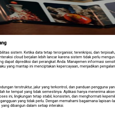
ang
itas sistem. Ketika data tetap terorganisir, terenkripsi, dan terpisa
 interaksi cloud berjalan lebih lancar karena sistem tidak perlu mengur
ang dapat diprediksi dari perangkat Anda. Manajemen informasi sens
ilaku yang mantap ini menciptakan kepercayaan, menjadikan penga
ungan terstruktur, jalur yang terkontrol, dan panduan pengguna yang 
dah ke tempat yang tidak semestinya. Aplikasi hanya menerima akse
roses ini, lingkungan tetap stabil, konsisten, dan menghormati kepem
 gangguan yang tidak perlu. Dengan memahami bagaimana lapisan-la
 yang dibangun dalam setiap interaksi.