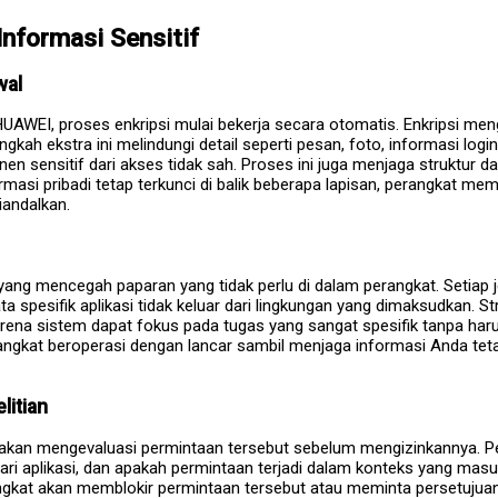
nformasi Sensitif
wal
 HUAWEI, proses enkripsi mulai bekerja secara otomatis. Enkripsi m
gkah ekstra ini melindungi detail seperti pesan, foto, informasi l
n sensitif dari akses tidak sah. Proses ini juga menjaga struktur
rmasi pribadi tetap terkunci di balik beberapa lapisan, perangkat m
andalkan.
t yang mencegah paparan yang tidak perlu di dalam perangkat. Setiap j
 data spesifik aplikasi tidak keluar dari lingkungan yang dimaksudka
rena sistem dapat fokus pada tugas yang sangat spesifik tanpa haru
Perangkat beroperasi dengan lancar sambil menjaga informasi Anda teta
litian
at akan mengevaluasi permintaan tersebut sebelum mengizinkannya. Pe
ri aplikasi, dan apakah permintaan terjadi dalam konteks yang masuk
ngkat akan memblokir permintaan tersebut atau meminta persetujuan