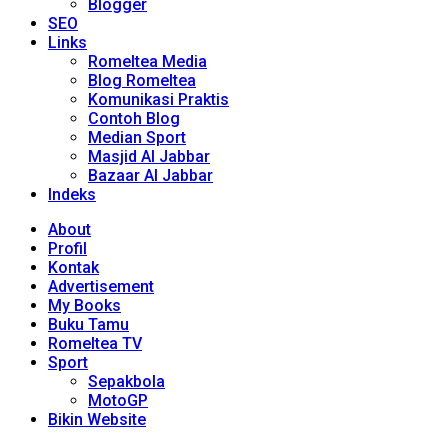
Blogger
SEO
Links
Romeltea Media
Blog Romeltea
Komunikasi Praktis
Contoh Blog
Median Sport
Masjid Al Jabbar
Bazaar Al Jabbar
Indeks
About
Profil
Kontak
Advertisement
My Books
Buku Tamu
Romeltea TV
Sport
Sepakbola
MotoGP
Bikin Website