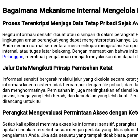
Bagaimana Mekanisme Internal Mengelola I
Proses Terenkripsi Menjaga Data Tetap Pribadi Sejak A
Begitu informasi sensitif dibuat atau disimpan di dalam perangkat
lingkungan aman perangkat yang dapat menginterpretasikannya. Lan
Anda secara normal sementara mesin enkripsi mengisolasi kompone
internal, atau tugas latar belakang. Dengan memastikan bahwa info
Pelanggan
, membuat pengalaman menjadi meyakinkan dan dapat di
Jalur Data Mengikuti Prinsip Pemisahan Ketat
Informasi sensitif bergerak melalui jalur yang dikelola secara keta
informasi kinerja sistem tidak bercampur dengan file pribadi, dan
dan menghormatinya. Pemisahan ini juga meningkatkan efisiensi ka
privasi, kinerja yang lebih bersih, dan keandalan yang lebih kuat. 
dirancang untuk itu.
Perangkat Mengevaluasi Permintaan Akses dengan Kete
Setiap kali aplikasi meminta akses ke informasi sensitif, perangk
apakah tindakan tersebut sesuai dengan perilaku yang diharapkan da
pengalaman Anda. Jika ada sesuatu yang tampak tidak biasa, pera