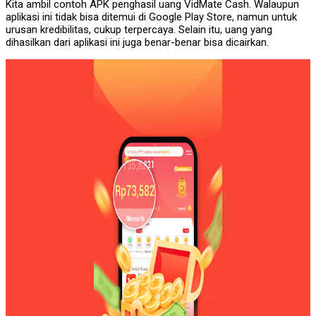
Kita ambil contoh APK penghasil uang VidMate Cash. Walaupun
aplikasi ini tidak bisa ditemui di Google Play Store, namun untuk
urusan kredibilitas, cukup terpercaya. Selain itu, uang yang
dihasilkan dari aplikasi ini juga benar-benar bisa dicairkan.