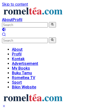
Skip to content
About
Profil
About
Profil
Kontak
Advertisement
My Books
Buku Tamu
Romeltea TV
Sport
Bikin Website