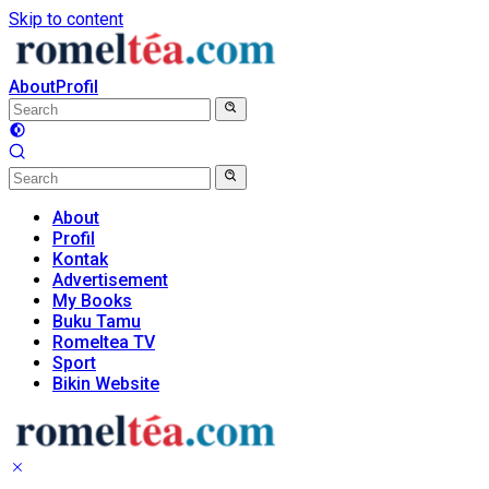
Skip to content
About
Profil
About
Profil
Kontak
Advertisement
My Books
Buku Tamu
Romeltea TV
Sport
Bikin Website