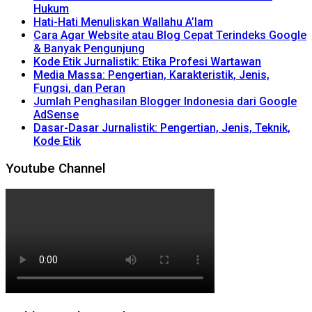
Hukum
Hati-Hati Menuliskan Wallahu A’lam
Cara Agar Website atau Blog Cepat Terindeks Google
& Banyak Pengunjung
Kode Etik Jurnalistik: Etika Profesi Wartawan
Media Massa: Pengertian, Karakteristik, Jenis,
Fungsi, dan Peran
Jumlah Penghasilan Blogger Indonesia dari Google
AdSense
Dasar-Dasar Jurnalistik: Pengertian, Jenis, Teknik,
Kode Etik
Youtube Channel