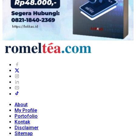
About
My Profile
Portofolio
Kontak
Disclaimer
Sitemap