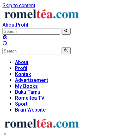
Skip to content
About
Profil
About
Profil
Kontak
Advertisement
My Books
Buku Tamu
Romeltea TV
Sport
Bikin Website