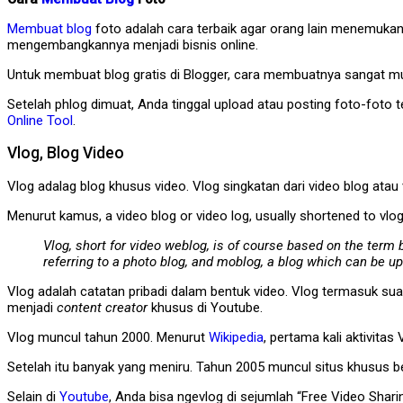
Membuat blog
foto adalah cara terbaik agar orang lain menemuka
mengembangkannya menjadi bisnis online.
Untuk membuat blog gratis di Blogger, cara membuatnya sangat 
Setelah phlog dimuat, Anda tinggal upload atau posting foto-foto te
Online Tool
.
Vlog, Blog Video
Vlog adalag blog khusus video. Vlog singkatan dari video blog atau
Menurut kamus, a video blog or video log, usually shortened to vlog
Vlog, short for video weblog, is of course based on the term
referring to a photo blog, and moblog, a blog which can be u
Vlog adalah catatan pribadi dalam bentuk video. Vlog termasuk su
menjadi
content creator
khusus di Youtube.
Vlog muncul tahun 2000. Menurut
Wikipedia
, pertama kali aktivit
Setelah itu banyak yang meniru. Tahun 2005 muncul situs khusus ber
Selain di
Youtube
, Anda bisa ngevlog di sejumlah “Free Video Sharin