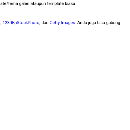
te/tema galeri ataupun template biasa.
k
,
123RF
,
iStockPhoto
, dan
Getty Images
. Anda juga bisa gabung