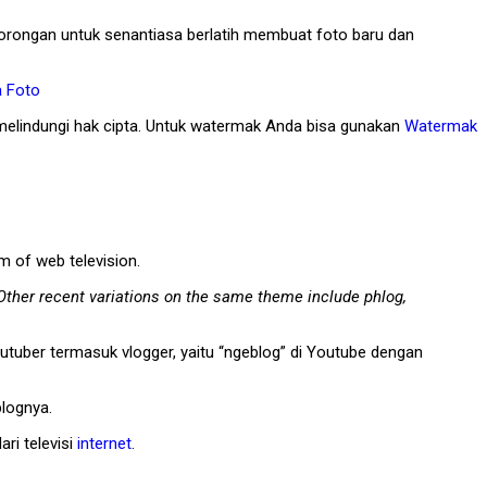
ongan untuk senantiasa berlatih membuat foto baru dan
 Foto
elindungi hak cipta. Untuk watermak Anda bisa gunakan
Watermak
m of web television.
 Other recent variations on the same theme include phlog,
tuber termasuk vlogger, yaitu “ngeblog” di Youtube dengan
blognya.
ri televisi
internet
.