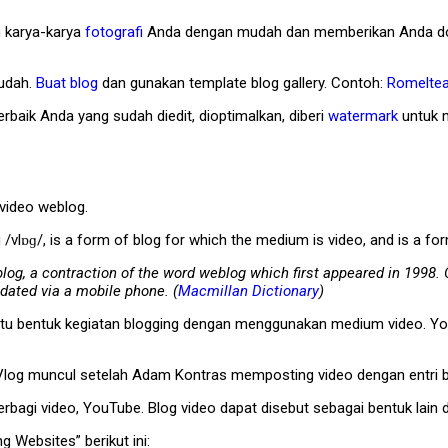
n karya-karya
fotografi
Anda dengan mudah dan memberikan Anda dor
mudah.
Buat blog
dan gunakan template blog gallery. Contoh:
Romeltea
rbaik Anda yang sudah diedit, dioptimalkan, diberi
watermark
untuk m
 video weblog.
 /vlɒɡ/, is a form of blog for which the medium is video, and is a for
 blog, a contraction of the word weblog which first appeared in 1998.
pdated via a mobile phone. (
Macmillan Dictionary
)
atu bentuk kegiatan blogging dengan menggunakan medium video. You
as Vlog muncul setelah Adam Kontras memposting video dengan entri 
bagi video, YouTube. Blog video dapat disebut sebagai bentuk lain da
g Websites” berikut ini: