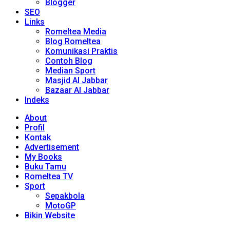
Blogger
SEO
Links
Romeltea Media
Blog Romeltea
Komunikasi Praktis
Contoh Blog
Median Sport
Masjid Al Jabbar
Bazaar Al Jabbar
Indeks
About
Profil
Kontak
Advertisement
My Books
Buku Tamu
Romeltea TV
Sport
Sepakbola
MotoGP
Bikin Website