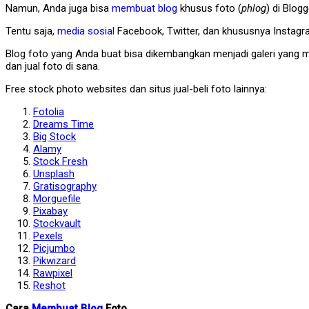
Namun, Anda juga bisa
membuat blog
khusus foto (
phlog
) di Blog
Tentu saja,
media sosial
Facebook, Twitter, dan khususnya Instagr
Blog foto yang Anda buat bisa dikembangkan menjadi galeri yang m
dan jual foto di sana.
Free stock photo websites dan situs jual-beli foto lainnya:
Fotolia
Dreams Time
Big Stock
Alamy
Stock Fresh
Unsplash
Gratisography
Morguefile
Pixabay
Stockvault
Pexels
Picjumbo
Pikwizard
Rawpixel
Reshot
Cara
Membuat Blog
Foto