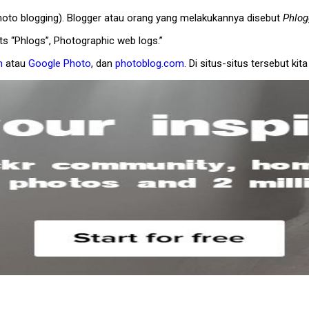
oto blogging). Blogger atau orang yang melakukannya disebut
Phlog
s “Phlogs”, Photographic web logs.”
m
atau
Google Photo
, dan
photoblog.com
. Di situs-situs tersebut ki