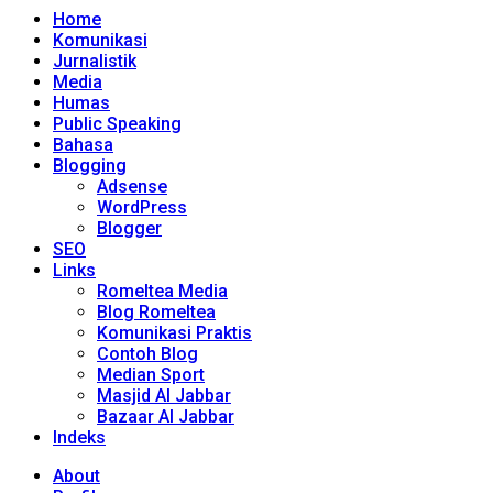
Home
Komunikasi
Jurnalistik
Media
Humas
Public Speaking
Bahasa
Blogging
Adsense
WordPress
Blogger
SEO
Links
Romeltea Media
Blog Romeltea
Komunikasi Praktis
Contoh Blog
Median Sport
Masjid Al Jabbar
Bazaar Al Jabbar
Indeks
About