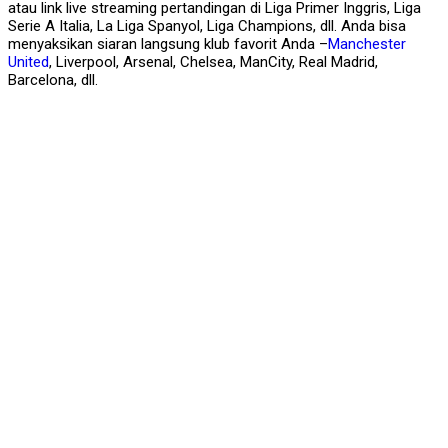
atau link live streaming pertandingan di Liga Primer Inggris, Liga
Serie A Italia, La Liga Spanyol, Liga Champions, dll. Anda bisa
menyaksikan siaran langsung klub favorit Anda –
Manchester
United
, Liverpool, Arsenal, Chelsea, ManCity, Real Madrid,
Barcelona, dll.