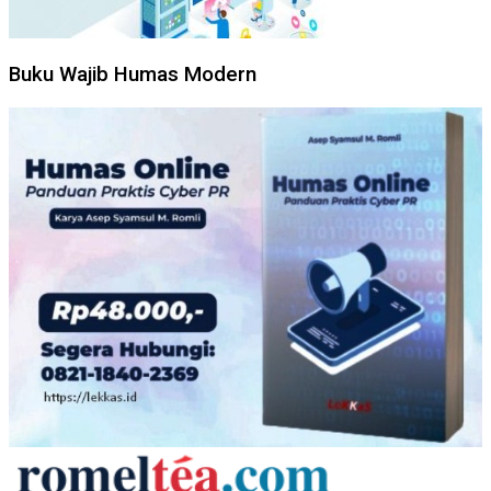
Buku Wajib Humas Modern