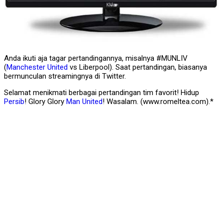
Anda ikuti aja tagar pertandingannya, misalnya #MUNLIV
(
Manchester United
vs Liberpool). Saat pertandingan, biasanya
bermunculan streamingnya di Twitter.
Selamat menikmati berbagai pertandingan tim favorit! Hidup
Persib
! Glory Glory
Man United
! Wasalam. (www.romeltea.com).*