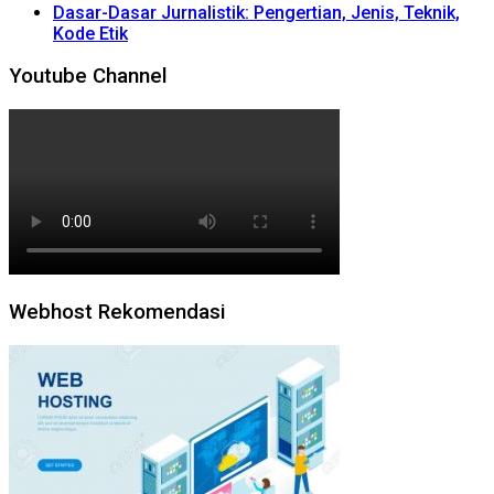
Dasar-Dasar Jurnalistik: Pengertian, Jenis, Teknik,
Kode Etik
Youtube Channel
Webhost Rekomendasi