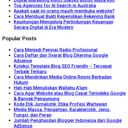
Digital Marketing Kunci Sukses Bisnis Masa Kini
Top Agencies for AI Search in Australia
Apakah saat ini orang masih membuka website?
Cara Membuat Bukti Kepemilikan Rekening Bank
Keuntungan Mengelola Perlindungan Keuangan
Secara Digital di Era Modern
Popular Posts
Cara Menjadi Penyiar Radio Profesional
Cara Daftar dan Syarat Blog Diterima Google
Adsense
Koleksi Template Blog SEO Friendly – Tercepat
Terbaik Terbaru
Cara Mendirikan Media Online Resmi Berbadan
Hukum
Hati-Hati Menuliskan Wallahu A’lam
Cara Agar Website atau Blog Cepat Terindeks Google
& Banyak Pengunjung
Kode Etik Jurnalistik: Etika Profesi Wartawan
Media Massa: Pengertian, Karakteristik, Jenis,
Fungsi, dan Peran
Jumlah Penghasilan Blogger Indonesia dari Google
AdSense