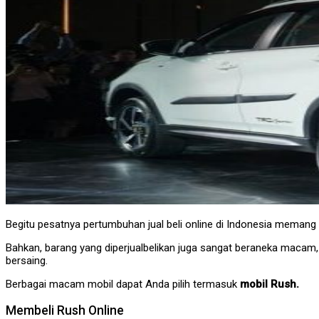
Begitu pesatnya pertumbuhan jual beli online di Indonesia meman
Bahkan, barang yang diperjualbelikan juga sangat beraneka macam, s
bersaing.
Berbagai macam mobil dapat Anda pilih termasuk
mobil Rush.
Membeli Rush Online