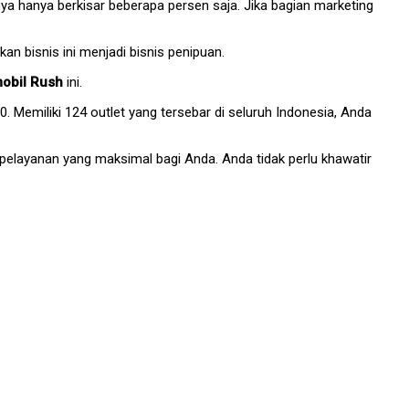
ya hanya berkisar beberapa persen saja. Jika bagian marketing
n bisnis ini menjadi bisnis penipuan.
obil Rush
ini.
 Memiliki 124 outlet yang tersebar di seluruh Indonesia, Anda
i pelayanan yang maksimal bagi Anda. Anda tidak perlu khawatir