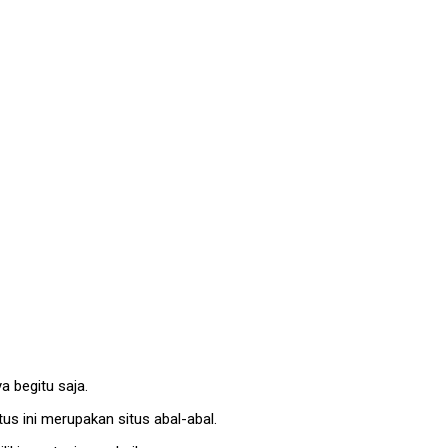
a begitu saja.
us ini merupakan situs abal-abal.