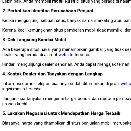
Lebih baik, Anda membeli
mobil Rush
di situs yang berada di hala
2. Perhatikan Identitas Perusahaan Penjual
Ketika mengunjungi sebuah situs, banyak nama marketing atau bah
Karena, kecil kemungkinan situs pembelian mobil tidak memiliki identi
3. Cek Langsung Kondisi Mobil
Ada beberapa situs nakal yang menampilkan gambar yang tidak se
dealer yang berada di alamat
website
tersebut.
Hindari mengunjungi dealer sendirian. Anda dapat mengajak teman
4. Kontak Dealer dan Tanyakan dengan Lengkap
Informasi nomor telepon biasanya sudah ditampilkan di profil
webs
ingini masih tersedia.
Jangan lupa tanyakan mengenai harga, bonus, dan metode pembaya
proses kredit.
5. Lakukan Negosiasi untuk Mendapatkan Harga Terbaik
Biasanya, harga yang ditampilkan di situs penjualan mobil merupa