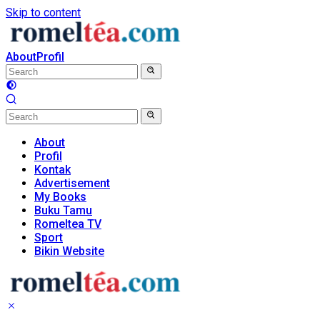
Skip to content
About
Profil
About
Profil
Kontak
Advertisement
My Books
Buku Tamu
Romeltea TV
Sport
Bikin Website