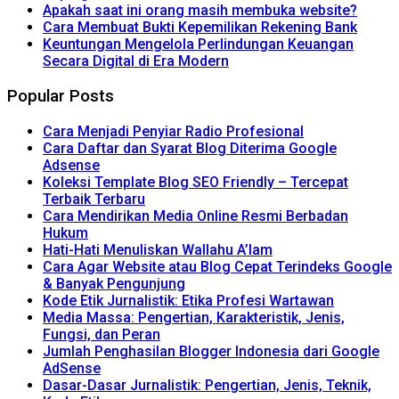
Apakah saat ini orang masih membuka website?
Cara Membuat Bukti Kepemilikan Rekening Bank
Keuntungan Mengelola Perlindungan Keuangan
Secara Digital di Era Modern
Popular Posts
Cara Menjadi Penyiar Radio Profesional
Cara Daftar dan Syarat Blog Diterima Google
Adsense
Koleksi Template Blog SEO Friendly – Tercepat
Terbaik Terbaru
Cara Mendirikan Media Online Resmi Berbadan
Hukum
Hati-Hati Menuliskan Wallahu A’lam
Cara Agar Website atau Blog Cepat Terindeks Google
& Banyak Pengunjung
Kode Etik Jurnalistik: Etika Profesi Wartawan
Media Massa: Pengertian, Karakteristik, Jenis,
Fungsi, dan Peran
Jumlah Penghasilan Blogger Indonesia dari Google
AdSense
Dasar-Dasar Jurnalistik: Pengertian, Jenis, Teknik,