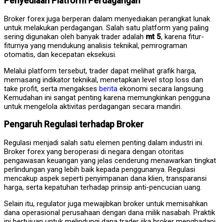
Penyediaan Platform Perdagangan
Broker forex juga berperan dalam menyediakan perangkat lunak
untuk melakukan perdagangan. Salah satu platform yang paling
sering digunakan oleh banyak trader adalah
mt 5
, karena fitur-
fiturnya yang mendukung analisis teknikal, pemrograman
otomatis, dan kecepatan eksekusi.
Melalui platform tersebut, trader dapat melihat grafik harga,
memasang indikator teknikal, menetapkan level stop loss dan
take profit, serta mengakses
berita
ekonomi secara langsung.
Kemudahan ini sangat penting karena memungkinkan pengguna
untuk mengelola aktivitas perdagangan secara mandiri.
Pengaruh Regulasi terhadap Broker
Regulasi menjadi salah satu elemen penting dalam industri ini.
Broker forex yang beroperasi di negara dengan otoritas
pengawasan keuangan yang jelas cenderung menawarkan tingkat
perlindungan yang lebih baik kepada penggunanya. Regulasi
mencakup aspek seperti penyimpanan dana klien, transparansi
harga, serta kepatuhan terhadap prinsip anti-pencucian uang.
Selain itu, regulator juga mewajibkan broker untuk memisahkan
dana operasional perusahaan dengan dana milik nasabah. Praktik
ini bertujuan untuk melindungi dana trader jika broker menghadapi