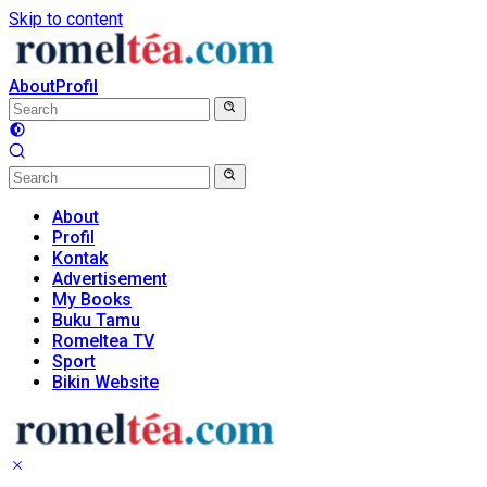
Skip to content
About
Profil
About
Profil
Kontak
Advertisement
My Books
Buku Tamu
Romeltea TV
Sport
Bikin Website