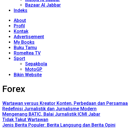
Bazaar Al Jabbar
Indeks
About
Profil
Kontak
Advertisement
My Books
Buku Tamu
Romeltea TV
Sport
Sepakbola
MotoGP
Bikin Website
Forex
Wartawan versus Kreator Konten, Perbedaan dan Persamaa
Redefinisi Jurnalistik dan Jurnalisme Modern
Mengenang BATIC, Balai Jurnalistik ICMI Jabar
Tidak Takut Wartawan
Jenis Berita Populer: Berita Langsung dan Berita Opini