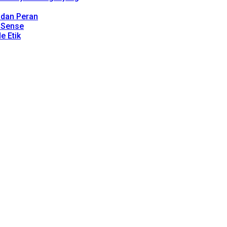
, dan Peran
dSense
e Etik