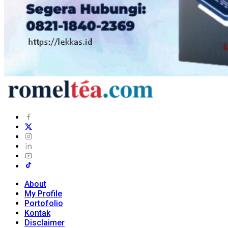
About
My Profile
Portofolio
Kontak
Disclaimer