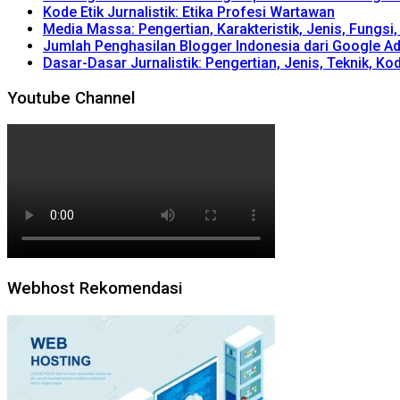
Kode Etik Jurnalistik: Etika Profesi Wartawan
Media Massa: Pengertian, Karakteristik, Jenis, Fungsi
Jumlah Penghasilan Blogger Indonesia dari Google A
Dasar-Dasar Jurnalistik: Pengertian, Jenis, Teknik, Kod
Youtube Channel
Webhost Rekomendasi