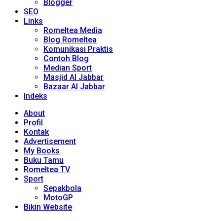
Blogger
SEO
Links
Romeltea Media
Blog Romeltea
Komunikasi Praktis
Contoh Blog
Median Sport
Masjid Al Jabbar
Bazaar Al Jabbar
Indeks
About
Profil
Kontak
Advertisement
My Books
Buku Tamu
Romeltea TV
Sport
Sepakbola
MotoGP
Bikin Website