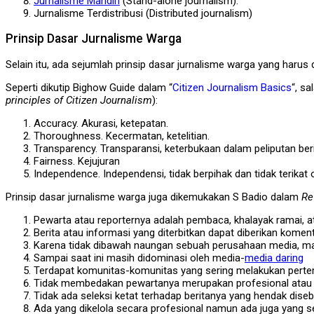
Jurnalisme Mandiri
(Stand-alone journalism).
Jurnalisme Terdistribusi (Distributed journalism)
Prinsip Dasar Jurnalisme Warga
Selain itu, ada sejumlah prinsip dasar jurnalisme warga yang harus 
Seperti dikutip Bighow Guide dalam “
Citizen Journalism Basics
“, s
principles of Citizen Journalism
):
Accuracy. Akurasi, ketepatan.
Thoroughness. Kecermatan, ketelitian.
Transparency. Transparansi, keterbukaan dalam peliputan beri
Fairness. Kejujuran
Independence. Independensi, tidak berpihak dan tidak terika
Prinsip dasar jurnalisme warga juga dikemukakan S Badio dalam
Re
Pewarta atau reporternya adalah pembaca, khalayak ramai, at
Berita atau informasi yang diterbitkan dapat diberikan komentar
Karena tidak dibawah naungan sebuah perusahaan media, maka
Sampai saat ini masih didominasi oleh media-
media daring
Terdapat komunitas-komunitas yang sering melakukan pert
Tidak membedakan pewartanya merupakan profesional atau 
Tidak ada seleksi ketat terhadap beritanya yang hendak dise
Ada yang dikelola secara profesional namun ada juga yang s