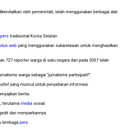
dikendalikan oleh pemerintah, telah menggunakan berbagai alat
n
pers
tradisional Korea Selatan.
situs web
yang menggunakan sukarelawan untuk menghasilkan
gan 727 reporter warga di satu negara dan pada 2007 telah
rnalisme warga sebagai “jurnalisme partisipatif”.
utlet
yang muncul untuk penyebaran informasi.
nyajikan berita.
a
, terutama
media
sosial.
gedit dan menyiarkannya.
au lembaga
pers
.