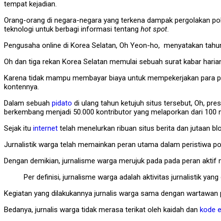
tempat kejadian.
Orang-orang di negara-negara yang terkena dampak pergolakan poli
teknologi untuk berbagi informasi tentang
hot spot
.
Pengusaha online di Korea Selatan, Oh Yeon-ho, menyatakan tahun
Oh dan tiga rekan Korea Selatan memulai sebuah surat kabar haria
Karena tidak mampu membayar biaya untuk mempekerjakan para p
kontennya.
Dalam sebuah
pidato
di ulang tahun ketujuh situs tersebut, Oh, p
berkembang menjadi 50.000 kontributor yang melaporkan dari 100 
Sejak itu
internet
telah menelurkan ribuan situs berita dan jutaan blo
Jurnalistik warga telah memainkan peran utama dalam peristiwa pol
Dengan demikian, jurnalisme warga merujuk pada pada peran aktif
Per definisi, jurnalisme warga adalah aktivitas jurnalistik y
Kegiatan yang dilakukannya jurnalis warga sama dengan wartawa
Bedanya, jurnalis warga tidak merasa terikat oleh kaidah dan
kode et