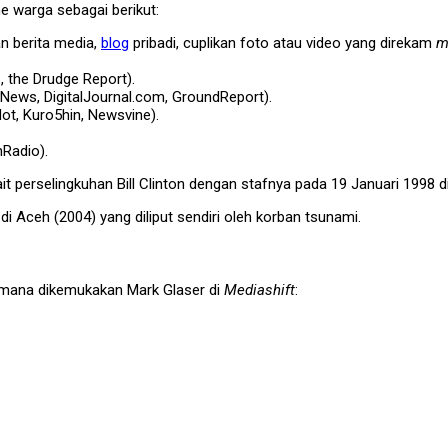
e warga sebagai berikut:
n berita media,
blog
pribadi, cuplikan foto atau video yang direkam
m
 the Drudge Report).
yNews, DigitalJournal.com, GroundReport).
dot, Kuro5hin, Newsvine).
nRadio).
t perselingkuhan Bill Clinton dengan stafnya pada 19 Januari 1998 d
di Aceh (2004) yang diliput sendiri oleh korban tsunami.
aimana dikemukakan Mark Glaser di
Mediashift
: