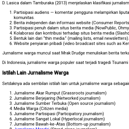
D. Lasica dalam Tamburaka (2013) menjelaskan klasifikasi jurnalism
Partisipasi audiens — komentar pengguna melampirkan liputa
komunitas.
Berita independen dan informasi website (Consumer Reports,
Partisipasi penuh dalam situs berita media (NowPublic, Ohm
Kolaborasi dan kontribusi terhadap situs berita media (Slash
Bentuk lain dari “thin media.” (mailing lists, email newsletters).
Website penyiaran pribadi (video broadcast sites such as Ke
Jurnalisme warga muncul saat Mrak Drudge menuliskan berita terkai
Di Indonesia, jurnalisme warga populer saat terjadi tragedi Tsunami 
Istilah Lain Jurnalisme Warga
Setdaknya ada sembilan istilah lain untuk jurnalisme warga sebag
Jurnalisme Akar Rumput (Grassroots journalism)
Jurnalisme Berjejaring (Networked journalism)
Jurnalisme Sumber Terbuka (Open source journalism)
Media Warga (Citizen media)
Jurnalisme Partisipasi (Participatory journalism)
Jurnalisme Sangat Lokal (Hyperlocal journalism)
Jurnalisme Bawah-ke-Atas (Bottom-up journalism)