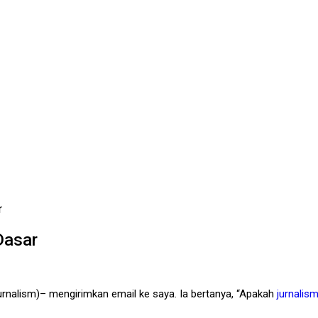
r
Dasar
urnalism)– mengirimkan email ke saya. Ia bertanya, “Apakah
jurnalis