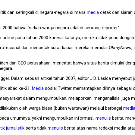
tik dan seringkali di negara-negara di mana
media
cetak dan siaran 
 2000 bahwa “setiap warga negara adalah seorang reporter.”
n online pada tahun 2000 karena, katanya, mereka tidak puas denga
rofesional dan mencetak surat kabar, mereka memulai
OhmyNews
,
residen dan CEO perusahaan, mencatat bahwa situs berita dimulai den
negara.
gger. Dalam sebuah artikel tahun 2007, editor J.D. Lasica menyebut ju
itik abad ke-21.
Media
sosial Twitter memantapkan dirinya sebagai
o
 masyarakat dalam mengumpulkan, melaporkan, menganalisis, juga me
ang dilakukan oleh warga biasa (bukan wartawan) melalui berbagai
medi
n pada umumnya, yakni mengumpulkan informasi,
menulis
berita, men
ik jurnalistik
serta tidak
menulis
berita atas nama redaksi media at