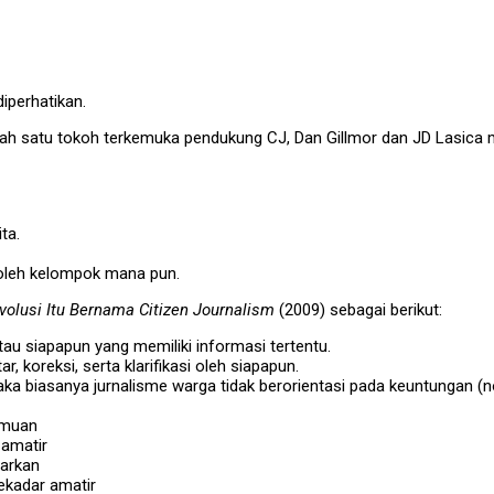
diperhatikan.
alah satu tokoh terkemuka pendukung CJ, Dan Gillmor dan JD Lasica 
ta.
t oleh kelompok mana pun.
volusi Itu Bernama Citizen Journalism
(2009) sebagai berikut:
au siapapun yang memiliki informasi tertentu.
, koreksi, serta klarifikasi oleh siapapun.
 biasanya jurnalisme warga tidak berorientasi pada keuntungan (no
emuan
amatir
barkan
ekadar amatir