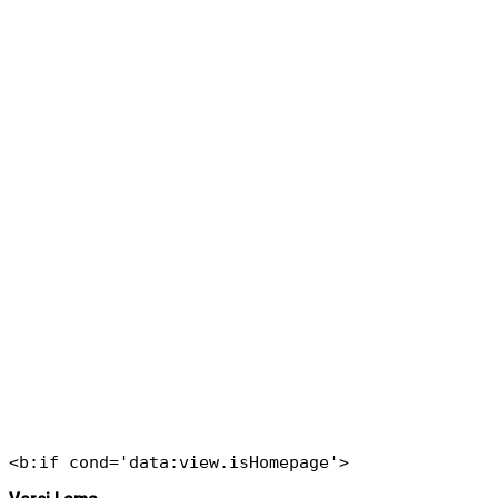
<b:if cond='data:view.isHomepage'>