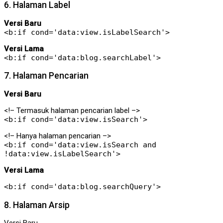
6. Halaman Label
Versi Baru
<b:if cond='data:view.isLabelSearch'>
Versi Lama
<b:if cond='data:blog.searchLabel'>
7. Halaman Pencarian
Versi Baru
<!– Termasuk halaman pencarian label –>
<b:if cond='data:view.isSearch'>
<!– Hanya halaman pencarian –>
<b:if cond='data:view.isSearch and
!data:view.isLabelSearch'>
Versi Lama
<b:if cond='data:blog.searchQuery'>
8. Halaman Arsip