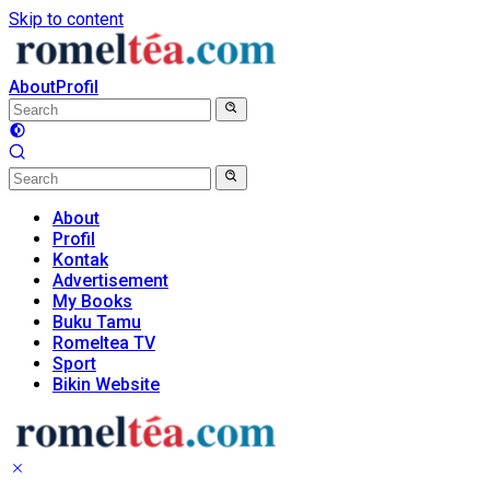
Skip to content
About
Profil
About
Profil
Kontak
Advertisement
My Books
Buku Tamu
Romeltea TV
Sport
Bikin Website