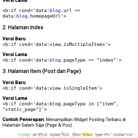
Versi Lama
<b:if cond='data:
blog
.url ==
data:
blog
.homepageUrl'>
2. Halaman Index
Versi Baru
<b:if cond='data:view.isMultipleItems'>
Versi Lama
<b:if cond='data:
blog
.pageType == "index"'>
3. Halaman Item (Post dan Page)
Versi Baru
<b:if cond='data:view.isSingleItem'>
Versi Lama
<b:if cond='data:blog.pageType in ["item",
"static_page"]'>
Contoh Penerapan:
Menampilkan Widget Posting Terbaru di
Halaman Dalam Saja (Page & Pos).