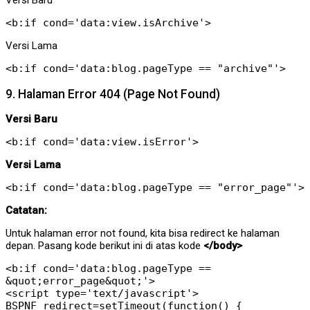
Versi Baru
<b:if cond='data:view.isArchive'>
Versi Lama
<b:if cond='data:blog.pageType == "archive"'>
9. Halaman Error 404 (Page Not Found)
Versi Baru
<b:if cond='data:view.isError'>
Versi Lama
<b:if cond='data:blog.pageType == "error_page"'>
Catatan:
Untuk halaman error not found, kita bisa redirect ke halaman
depan. Pasang kode berikut ini di atas kode
</body>
<b:if cond='data:blog.pageType ==
&quot;error_page&quot;'>
<script type='text/javascript'>
BSPNF_redirect=setTimeout(function() {