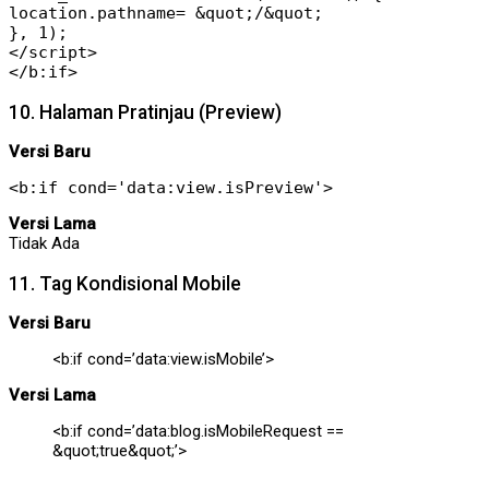
location.pathname= &quot;/&quot;
}, 1);
</script>
</b:if>
10. Halaman Pratinjau (Preview)
Versi Baru
<b:if cond='data:view.isPreview'>
Versi Lama
Tidak Ada
11. Tag Kondisional Mobile
Versi Baru
<b:if cond=’data:view.isMobile’>
Versi Lama
<b:if cond=’data:blog.isMobileRequest ==
&quot;true&quot;’>