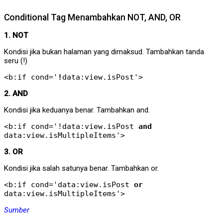
Conditional Tag Menambahkan NOT, AND, OR
1. NOT
Kondisi jika bukan halaman yang dimaksud. Tambahkan tanda
seru (!)
<b:if cond='
!
data:view.isPost'>
2. AND
Kondisi jika keduanya benar. Tambahkan and.
<b:if cond='!data:view.isPost
and
data:view.isMultipleItems'>
3. OR
Kondisi jika salah satunya benar. Tambahkan or.
<b:if cond='data:view.isPost
or
data:view.isMultipleItems'>
Sumber