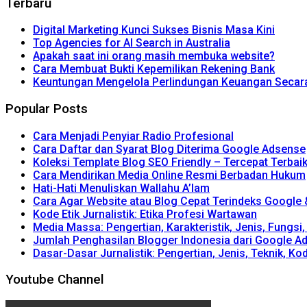
Terbaru
Digital Marketing Kunci Sukses Bisnis Masa Kini
Top Agencies for AI Search in Australia
Apakah saat ini orang masih membuka website?
Cara Membuat Bukti Kepemilikan Rekening Bank
Keuntungan Mengelola Perlindungan Keuangan Secara 
Popular Posts
Cara Menjadi Penyiar Radio Profesional
Cara Daftar dan Syarat Blog Diterima Google Adsense
Koleksi Template Blog SEO Friendly – Tercepat Terbai
Cara Mendirikan Media Online Resmi Berbadan Hukum
Hati-Hati Menuliskan Wallahu A’lam
Cara Agar Website atau Blog Cepat Terindeks Google
Kode Etik Jurnalistik: Etika Profesi Wartawan
Media Massa: Pengertian, Karakteristik, Jenis, Fungsi
Jumlah Penghasilan Blogger Indonesia dari Google A
Dasar-Dasar Jurnalistik: Pengertian, Jenis, Teknik, Kod
Youtube Channel