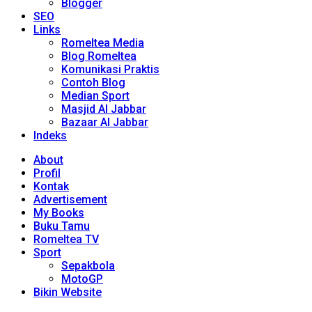
Blogger
SEO
Links
Romeltea Media
Blog Romeltea
Komunikasi Praktis
Contoh Blog
Median Sport
Masjid Al Jabbar
Bazaar Al Jabbar
Indeks
About
Profil
Kontak
Advertisement
My Books
Buku Tamu
Romeltea TV
Sport
Sepakbola
MotoGP
Bikin Website