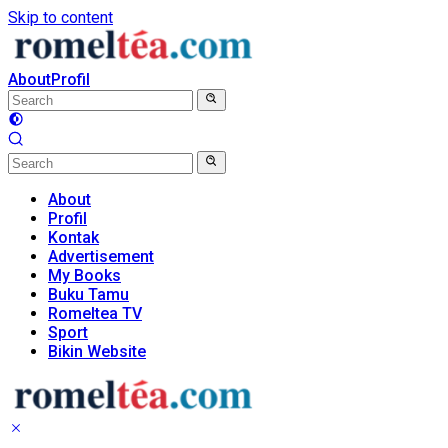
Skip to content
About
Profil
About
Profil
Kontak
Advertisement
My Books
Buku Tamu
Romeltea TV
Sport
Bikin Website