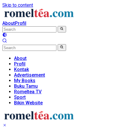
Skip to content
About
Profil
About
Profil
Kontak
Advertisement
My Books
Buku Tamu
Romeltea TV
Sport
Bikin Website