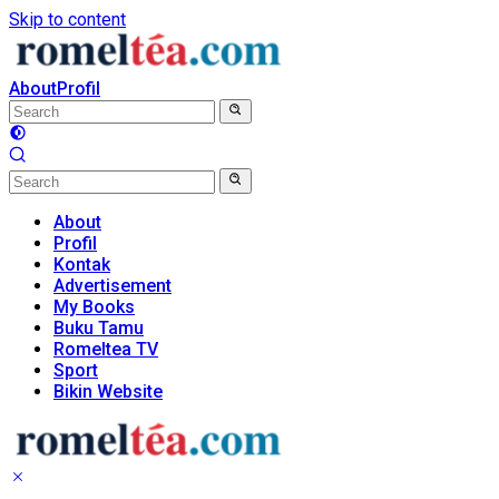
Skip to content
About
Profil
About
Profil
Kontak
Advertisement
My Books
Buku Tamu
Romeltea TV
Sport
Bikin Website