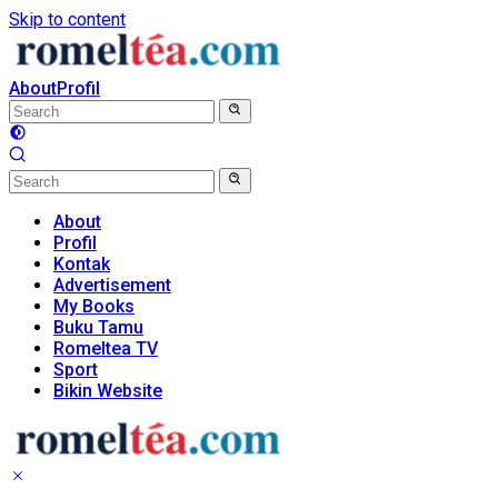
Skip to content
About
Profil
About
Profil
Kontak
Advertisement
My Books
Buku Tamu
Romeltea TV
Sport
Bikin Website