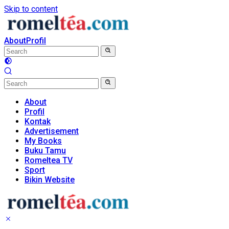
Skip to content
About
Profil
About
Profil
Kontak
Advertisement
My Books
Buku Tamu
Romeltea TV
Sport
Bikin Website