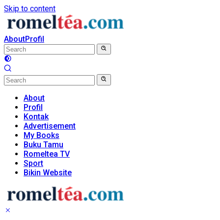
Skip to content
About
Profil
About
Profil
Kontak
Advertisement
My Books
Buku Tamu
Romeltea TV
Sport
Bikin Website