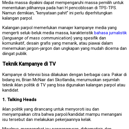
Media massa diyakini dapat mempengaruhi massa pemilih untuk
menentukan pilihannya pada hari H pencoblosan di TPS-TPS.
Namun demikian, “kenyataan pahit” ini perlu diperhitungkan
kalangan parpol.
Kalangan parpol memerlukan manajer kampanye media yang
mengerti seluk-beluk media massa, karakteristik
bahasa jurnalistik
(
languange of mass communication
) yang spesifik dan
komunikatif, desain grafis yang menarik, atau piawai dalam
menemukan jargon-jargon dan ungkapan yang mudah dicerna dan
diingat publik.
Teknik Kampanye di TV
Kampanye di televisi bisa dilakukan dengan berbagai cara. Pakar di
bidang ini, Brian McNair dari Skotlandia, merumuskan sejumlah
teknik iklan politik di TV yang bisa digunakan kalangan parpol atau
kandidat.
1. Talking Heads
iklan politik yang dirancang untuk menyoroti isu dan
menyampaikan citra bahwa parpol/kandidat mampu menangani
isu tersebut dan melakukan pekerjaannya kelak.
Misalnya, mengangkat isu pengangguran, didramatisir, dan