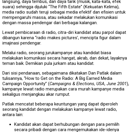
langsung, daya tembus, dan daya tarik (musik, kata-kata, efek
suara) sehingga dijuluki “The Fifth Estate” (Kekuatan Kelima),
media radio sudah teruji sebagai media efektif dan efisien untuk
mempengaruhi massa, atau sekadar melakukan komunikasi
dengan massa pendengar dari berbagai kalangan.
Lewat pembicaraan di radio, citra-diri kandidat atau parpol dapat
dibangun karena “radio makes pictures’, mencipta figur dalam
imajinasi pendengar.
Melalui radio, seorang jurukampanye atau kandidat biasa
melakukan komunikasi secara hangat, akrab, dan dekat, layaknya
teman baik. Demikian pula jurkam atau kandidat.
Dari sisi pendanaan, sebagaimana dikatakan Dan Patlak dalam
tulisannya, “How to Get on the Radio: A Big Earned Media
Campaign Opportunity” (
Campaigns & Elections, USA, June 2001
),
kampanye lewat radio merupakan cara murah kampanye media
sekaligus menjangkau akar rumput.
Patlak mencatat beberapa keuntungan yang dapat diperoleh
seorang kandidat dengan melakukan kampanye lewat radio,
antara lain:
Kandidat akan dapat berhubungan dengan para pemilih
secara pribadi dengan cara mengemukakan ide-idenya