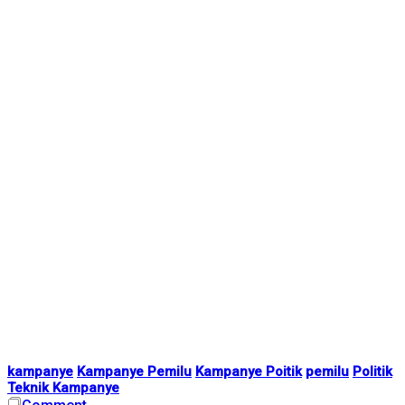
kampanye
Kampanye Pemilu
Kampanye Poitik
pemilu
Politik
Teknik Kampanye