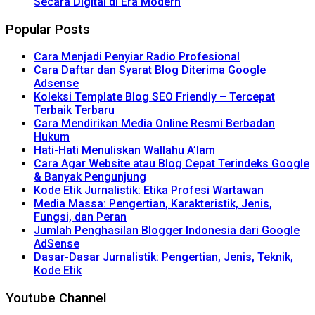
Secara Digital di Era Modern
Popular Posts
Cara Menjadi Penyiar Radio Profesional
Cara Daftar dan Syarat Blog Diterima Google
Adsense
Koleksi Template Blog SEO Friendly – Tercepat
Terbaik Terbaru
Cara Mendirikan Media Online Resmi Berbadan
Hukum
Hati-Hati Menuliskan Wallahu A’lam
Cara Agar Website atau Blog Cepat Terindeks Google
& Banyak Pengunjung
Kode Etik Jurnalistik: Etika Profesi Wartawan
Media Massa: Pengertian, Karakteristik, Jenis,
Fungsi, dan Peran
Jumlah Penghasilan Blogger Indonesia dari Google
AdSense
Dasar-Dasar Jurnalistik: Pengertian, Jenis, Teknik,
Kode Etik
Youtube Channel