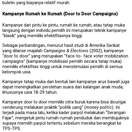
buletin yang biayanya relatif murah.
Kampanye Rumah ke Rumah (Door to Door Campaigns)
Kampanye dari pintu ke pintu, rumah ke rumah, atau tatap muka
langsung dengan individu pemilih ini merupakan teknik kampanye
“klasik” yang memiliki efektifitasnya tinggi.
Sebagai perbandingan, menurut hasil studi di Amerika Serikat
yang dilansir majalah
Campaigns & Elections
(2002), kampanye
“door to door” yang merupakan “face-to- face voter mobilization
campaigns” (kampanye mobilisasi pemilih secara tatap muka)
memiliki efektifitas tinggi untuk menstimulasi pemilih di semua
kelompok usia.
Kampanye tatap muka dan bentuk lain kampanye arus bawah juga
dapat meningkatkan perolehan suara dari kalangan anak muda,
khususnya usia 18-29 tahun.
Kampanye
door to door
memiliki citra buruk karena bisa dicurigai
cenderung melalukan praktik “politik uang” (
money politic
). Ini
terjadi pada masa lalu, ketika kader parpol melakukan “Serangan
Fajar”, mengetuk pintu rumah-rumah penduduk dan membujuknya
supaya memilih parpol tertentu sebelum mereka berangkat ke
TPS-TPS.