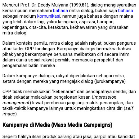
Menurut Prof. Dr. Deddy Mulyana (1999:81), dialog mengisyaratkan
kemampuan memahami
bahasa
mitra dialog, bukan saja
bahasa
sebagai medium
komunikasi
, namun juga bahasa dengan makna
yang lebih dalam lagi, yakni keinginan, aspirasi, harapan,
kepentingan, cita-cita, ketakutan, kekhawatiran yang dirasakan
mitra dialog.
Dalam konteks pemilu, mitra dialog adalah rakyat, bukan pengurus
atau kader OPP tandingan. Kampanye dialogis bermakna bahwa
pihak yang berkampanye berusaha melibatkan diri secara intim
dalam dunia sosial rakyat pemilih, memasuki perspektif dan
pengamalan batin mereka.
Dalam kampanye dialogis, rakyat diperlakukan sebagai mitra,
setara dengan mereka yang mengajak dialog (jurukampanye).
OPP tidak memaksakan “kebenaran” dan pendapatnya sendiri, dan
tidak sekadar melakukan pengeloaan kesan (
impression
management
) lewat pemberian janji-janji muluk, penampilan, dan
taktik-taktik kampanye lainnya untuk meningkatkan citra diri (
self
image
).
Kampanye di Media (Mass Media Campaigns)
Seperti halnya iklan produk barang atau jasa, parpol atau kandidat