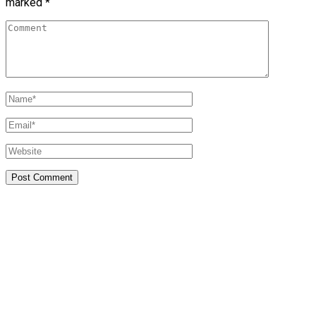
marked
*