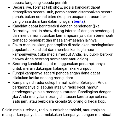
secara langsung kepada pemilih.
Secara live, format talk show, posisi kandidat dapat
ditampilkan secara utuh, pembicaraan disampaikan secara
penuh, bukan sound bites (kutipan ucapan narasumber
yang biasa disiarkan dalam progam
berita
).
Kandidat dapat berinteraksi dengan pendengar (jika
formatnya call-in show, dialog interaktif dengan pendengar)
dan mendemonstrasikan kemampuannya dalam berempati
terhadap pendapat dan masalah-masalah lainnya.
Fakta menunjukkan, penampilan di radio akan meningkatkan
popularitas kandidat dan memberikan legitimasi
kampanyenya. (Jika media meliput Anda, lalu publik berpikir
bahwa Anda seorang nominator atau calon).
Seorang kandidat dapat menggunakan penampilannya
untuk meraih dukungan kalangan akar-rumput.
Fungsi kampanye seperti penggalangan dana dapat
dilakukan ketika sedang mengudara.
Kampanye di radio cukup hemat waktu. Sekalipun Anda
berkampanye di sebuah stasiun radio kecil, namun
pendengarnya bisa mencapai ratusan. Bandingkan dengan
jika Anda menyalami orang di stasiun kereta api selama
satu jam, atau berbicara kepada 20 orang di kedai kopi.
Selain melaui televisi, radio, suratkabar, tabloid, atau majalah,
manajer kampanye bisa melakukan kampanye dengan membuat