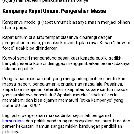
(tujuh) hari sebelum pelaksanaan kampanye”.
Kampanye Rapat Umum: Pengerahan Massa
Kampanye model g (rapat umum) biasanya masih menjadi pilihan
utama parpol.
Rapat umum di suatu tempat biasanya dibarengi dengan
pengerahan massa, plus aksi konvoi di jalan raya. Kesan “show of
force” tidak bisa dihindarkan.
Konvoi sendiri mengandung pesan kuat kepada publik: sedikit-
banyak peserta konvoi dianggap menggambarkan besar-tidaknya
dukungan publik.
Pengerahan massa inilah yang mengandung potensi bentrokan
massa, seperti pengalaman-pengalaman masa lalu. Pasalnya,
siapa bisa menjamin ketertiban sikap atau sopan-santun massa
yang jumlahnya banyak itu? Apakah mereka “dibekali” serta
memahami dan bisa dijamin mematuhi “etika kampanye” yang
diatur UU dan KPU?
Lagi pula, pengerahan massa dinilai sejumlah pengamat
komunikasi
dan politik cenderung menonjolkan sisi hura-hura dan
pamer kekuatan, namun sangat miskin kandungan pendidikan
politiknya.