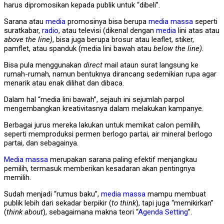
harus dipromosikan kepada publik untuk “dibeli”.
Sarana atau
media
promosinya bisa berupa
media massa
seperti
suratkabar,
radio
, atau televisi (dikenal dengan
media
lini atas atau
above the line)
, bisa juga berupa brosur atau leaflet, stiker,
pamflet, atau spanduk (media lini bawah atau
below the line).
Bisa pula menggunakan
direct
mail ataun surat langsung ke
rumah-rumah, namun bentuknya dirancang sedemikian rupa agar
menarik atau enak dilihat dan dibaca.
Dalam hal “media lini bawah”, sejauh ini sejumlah parpol
mengembangkan kreativitasnya dalam melakukan kampanye.
Berbagai jurus mereka lakukan untuk memikat calon pemilih,
seperti memproduksi permen berlogo partai, air mineral berlogo
partai, dan sebagainya.
Media massa
merupakan sarana paling efektif menjangkau
pemilih, termasuk memberikan kesadaran akan pentingnya
memilih.
Sudah menjadi “rumus baku”,
media massa
mampu membuat
publik lebih dari sekadar berpikir (
to think
), tapi juga “memikirkan”
(
think about
), sebagaimana makna teori “
Agenda Setting
”.