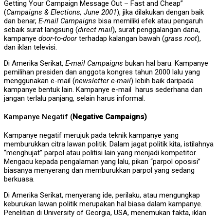
Getting Your Campaign Message Out – Fast and Cheap”
(
Campaigns & Elections, June 2001
), jika dilakukan dengan baik
dan benar,
E-mail Campaigns
bisa memiliki efek atau pengaruh
sebaik surat langsung (
direct mail
), surat penggalangan dana,
kampanye
door-to-door
terhadap kalangan bawah (
grass root
),
dan iklan televisi.
Di Amerika Serikat,
E-mail Campaigns
bukan hal baru. Kampanye
pemilihan presiden dan anggota kongres tahun 2000 lalu yang
menggunakan e-mail (
newsletter e-mail
) lebih baik daripada
kampanye bentuk lain. Kampanye e-mail harus sederhana dan
jangan terlalu panjang, selain harus informal.
Kampanye Negatif (
Negative Campaigns)
Kampanye negatif merujuk pada teknik kampanye yang
memburukkan citra lawan politik. Dalam jagat politik kita, istilahnya
“menghujat” parpol atau politisi lain yang menjadi kompetitor.
Mengacu kepada pengalaman yang lalu, pikan “parpol oposisi”
biasanya menyerang dan memburukkan parpol yang sedang
berkuasa.
Di Amerika Serikat, menyerang ide, perilaku, atau mengungkap
keburukan lawan politik merupakan hal biasa dalam kampanye.
Penelitian di University of Georgia, USA, menemukan fakta, iklan