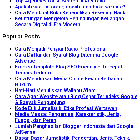
Top Agencies for AI Search in Australia
Apakah saat ini orang masih membuka website?
Cara Membuat Bukti Kepemilikan Rekening Bank
Keuntungan Mengelola Perlindungan Keuangan
Secara Digital di Era Modern
Popular Posts
Cara Menjadi Penyiar Radio Profesional
Cara Daftar dan Syarat Blog Diterima Google
Adsense
Koleksi Template Blog SEO Friendly – Tercepat
Terbaik Terbaru
Cara Mendirikan Media Online Resmi Berbadan
Hukum
Hati-Hati Menuliskan Wallahu A’lam
Cara Agar Website atau Blog Cepat Terindeks Google
& Banyak Pengunjung
Kode Etik Jurnalistik: Etika Profesi Wartawan
Media Massa: Pengertian, Karakteristik, Jenis,
Fungsi, dan Peran
Jumlah Penghasilan Blogger Indonesia dari Google
AdSense
Dasar-Dasar Jurnalistik: Pengertian, Jenis, Teknik,