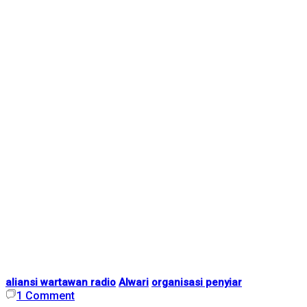
aliansi wartawan radio
Alwari
organisasi penyiar
1
Comment