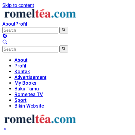
Skip to content
About
Profil
About
Profil
Kontak
Advertisement
My Books
Buku Tamu
Romeltea TV
Sport
Bikin Website