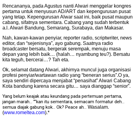
Rencananya, pada Agustus nanti Alwari menggelar kongres
pertama untuk menyusun AD/ART dan kepengurusan pusat
yang tetap. Kepengurusan Alwar saat ini, baik pusat maupun
cabang, sifatnya sementara. Cabang yang sudah terbentuk
a.l. Alwari Bandung, Semarang, Surabaya, dan Makasar.
Nah, kawan-kawan penyiar, reporter radio, scriptwriter, news
editor, dan “sejenisnya”, ayo gabung. Saatnya radio
broadcaster bersatu, bergerak serempak, menuju masa
depan yang lebih baik… (halah… nyambung teu?). Bersatu
kita teguh, bercerai…? Tah eta.
Ok, selamat datang Alwari, akhirnya muncul juga organisasi
profesi penyiar/wartawan radio yang “beneran serius”.O ya,
saya sendiri dipercaya menjabat “penasihat” Alwari Cabang
Kota bandung karena secara gitu… saya dianggap “senior”.
Yang belum keajak atau keundang pada pertemuan pertama,
jangan marah… ””kan itu sementara, semacam formatur deh…
semua diajak gabung kok… Ok? Peace ah…
Wasalam.
(
www.romeltea.com
).*