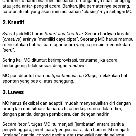
Catatan itu nanti bisa menjadi bahan omongannya saat “bridging”
atau jeda antar-pengisi acara. Bahkan, jika pematerinya seorang,
catatan itulah yang akan menjadi bahan “closing”-nya sebagai MC.
2. Kreatif
Syarat jadi MC harus
Smart and Creative
. Secara harfiyah kreatif
(
creative
) artinya “memiliki daya cipta”. Seorang MC harus mampu
menciptakan hal-hal baru agar acara yang ia pimpin menarik dan
“seru”.
Sering kali MC dituntut berimprovisasi, terutama jika acara
berlangsung tidak sesuai dengan
rundown
.
MC pun dituntut mampu
Spontaneous on Stage,
melakukan hal
spontan yang pas di atas panggung.
3. Luwes
MC harus fleksibel dan adaptif, mudah menyesuaikan diri dengan
orang lain dan situasi. Ia harus bisa berkeja sama dalam tim,
dengan panitia, dengan pembicara, dan dengan hadirin.
Secara ‘teori”, tugas MC itu menjadi “jembatan” antara panitia
penyelenggara, pembicara/pengisi acara, dan hadirin. M menjadi
“etalase” panitia, corong panitia, atau mewakili panitia selama