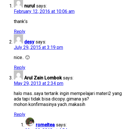
nurul
says:
February 12, 2016 at 10:06 am
thank’s
Reply
desy
says:
July 29, 2015 at 3:19 pm
nice.. 🙂
Reply
Arul Zain Lombok
says:
May 29, 2013 at 2:34 pm
halo mas..saya tertarik ingin mempelajari materi2 yang
ada tapi tidak bisa dicopy..gimana ya?
mohon konfirmasinya yach..makasih
Reply
romeltea
says: