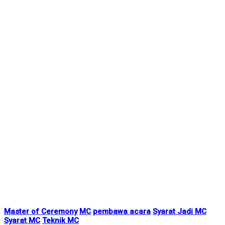
Master of Ceremony
MC
pembawa acara
Syarat Jadi MC
Syarat MC
Teknik MC