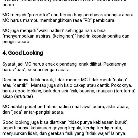
acara.
MC menjadi “promotor” dan teman bagi pembicara/pengisi acara.
MC harus mampu membangkitkan rasa “PD” pembicara.
MC juga menjadi “wakil hadirin” sehingga harus bisa
“menyampaikan aspirasi (keinginan)” hadirin kepada panitia dan
pengisi acara.
4. Good Looking
Syarat jadi MC harus enak dipandang, enak dilihat. Pakaiannya
harus “pas”, sesuai dengan acara.
Dandanannya tidak norak, tidak menor. MC tidak mesti “cakep”
atau “cantik”. Mantap juga sih kalo cakep atau cantik. Pokoknya,
harus good looking, baik dari sisi fisik, busana, maupun (terutama)
sikap (
attitude
).
MC adalah pusat perhatian hadirin saat awal acara, akhir acara,
dan “jeda” antar-pengisi acara.
Good looking juga bisa diartikan “tidak punya kebiasaan buruk”,
seperti punya kebiasaan goyang kepala, kerdip-kerdip mata,
menjulurkan lidah, dan gerakan fisik yang “tidak wajar” lainnya.