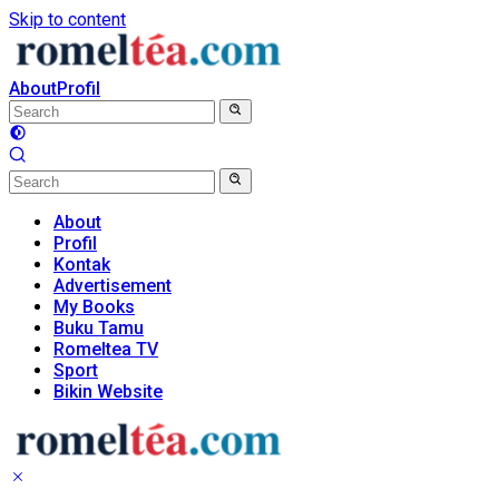
Skip to content
About
Profil
About
Profil
Kontak
Advertisement
My Books
Buku Tamu
Romeltea TV
Sport
Bikin Website