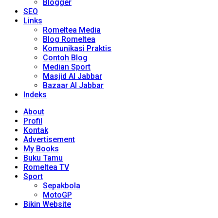
Blogger
SEO
Links
Romeltea Media
Blog Romeltea
Komunikasi Praktis
Contoh Blog
Median Sport
Masjid Al Jabbar
Bazaar Al Jabbar
Indeks
About
Profil
Kontak
Advertisement
My Books
Buku Tamu
Romeltea TV
Sport
Sepakbola
MotoGP
Bikin Website