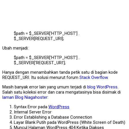
$path = $_SERVER[‘HTTP_HOST’] .
$_SERVER[REQUEST_URI];
Ubah menjadi:
$path = $_SERVER[‘HTTP_HOST’] .
$_SERVER[‘REQUEST_URI’];
Hanya dengan menambahkan tanda petik satu di bagian kode
REQUEST_URI. Itu solusi menurut forum
Stack Overflow
.
Masih banyak error lain yang umum terjadi di
blog
WordPress
.
Salah satu koleksi error dan cara mengatasinya bisa disimak di
laman
Blog Niagahoster
:
Syntax Error pada
WordPress
Internal Server Error
Error Establishing a Database Connection
Layar Blank Putih pada WordPress (White Screen of Death)
Muncul Halaman WordPress 404 Ketika Diakses