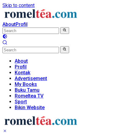
Skip to content
About
Profil
About
Profil
Kontak
Advertisement
My Books
Buku Tamu
Romeltea TV
Sport
Bikin Website