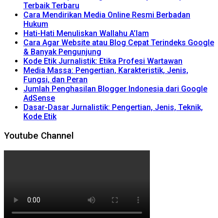
Terbaik Terbaru
Cara Mendirikan Media Online Resmi Berbadan
Hukum
Hati-Hati Menuliskan Wallahu A’lam
Cara Agar Website atau Blog Cepat Terindeks Google
& Banyak Pengunjung
Kode Etik Jurnalistik: Etika Profesi Wartawan
Media Massa: Pengertian, Karakteristik, Jenis,
Fungsi, dan Peran
Jumlah Penghasilan Blogger Indonesia dari Google
AdSense
Dasar-Dasar Jurnalistik: Pengertian, Jenis, Teknik,
Kode Etik
Youtube Channel