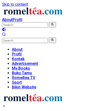
Skip to content
About
Profil
About
Profil
Kontak
Advertisement
My Books
Buku Tamu
Romeltea TV
Sport
Bikin Website