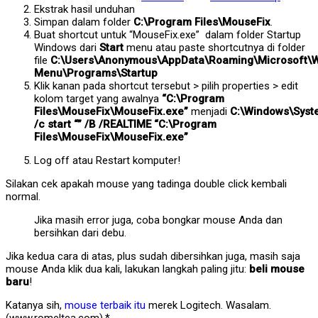
Ekstrak hasil unduhan
Simpan dalam folder
C:\Program Files\MouseFix
.
Buat shortcut untuk “MouseFix.exe” dalam folder Startup
Windows dari
Start
menu atau paste shortcutnya di folder
file
C:\Users\Anonymous\AppData\Roaming\Microsoft\W
Menu\Programs\Startup
Klik kanan pada shortcut tersebut > pilih properties > edit
kolom target yang awalnya
“C:\Program
Files\MouseFix\MouseFix.exe”
menjadi
C:\Windows\Sys
/c start “” /B /REALTIME “C:\Program
Files\MouseFix\MouseFix.exe”
Log off atau Restart komputer!
Silakan cek apakah mouse yang tadinga double click kembali
normal.
Jika masih error juga, coba bongkar mouse Anda dan
bersihkan dari debu.
Jika kedua cara di atas, plus sudah dibersihkan juga, masih saja
mouse Anda klik dua kali, lakukan langkah paling jitu:
beli mouse
baru
!
Katanya sih,
mouse terbaik itu
merek Logitech. Wasalam.