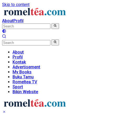
Skip to content
About
Profil
About
Profil
Kontak
Advertisement
My Books
Buku Tamu
Romeltea TV
Sport
Bikin Website