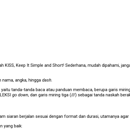
lah KISS, Keep It Simple and Short! Sederhana, mudah dipahami, jang
an nama, angka, hingga
dash.
G, yaitu tanda-tanda baca atau panduan membaca, berupa garis miring
NFLEKSI
go down
, dan garis miring tiga (///) sebagai tanda naskah berak
am siaran berjalan sesuai dengan format dan durasi, utamanya aga
n yang baik: