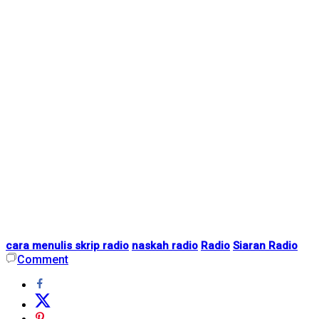
cara menulis skrip radio
naskah radio
Radio
Siaran Radio
Comment