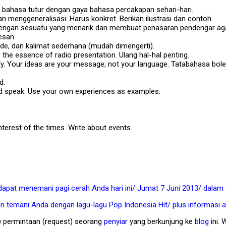
m bahasa tutur dengan gaya bahasa percakapan sehari-hari.
gan menggeneralisasi. Harus konkret. Berikan ilustrasi dan contoh.
ali dengan sesuatu yang menarik dan membuat penasaran pendengar ag
esan.
ide, dan kalimat sederhana (mudah dimengerti).
is the essence of radio presentation. Ulang hal-hal penting.
 Your ideas are your message, not your language. Tatabahasa boleh
d.
ld speak. Use your own experiences as examples.
nterest of the times. Write about events.
apat menemani pagi cerah Anda hari ini/ Jumat 7 Juni 2013/ dala
n temani Anda dengan lagu-lagu Pop Indonesia Hit/ plus informasi a
n
permintaan (request) seorang
penyiar
yang berkunjung ke
blog
ini.