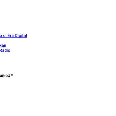
di Era Digital
hkan
 Radio
marked
*