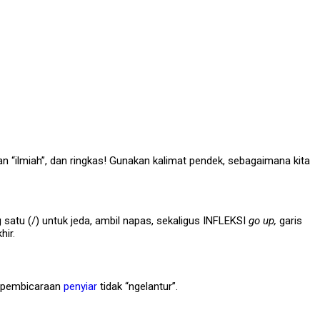
an “ilmiah”, dan ringkas! Gunakan kalimat pendek, sebagaimana kita
 satu (/) untuk jeda, ambil napas, sekaligus INFLEKSI
go up,
garis
hir.
r pembicaraan
penyiar
tidak “ngelantur”.