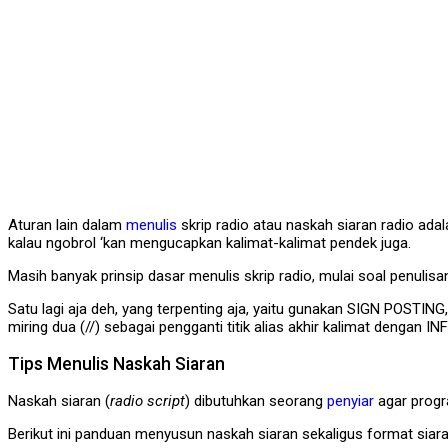
Aturan lain dalam
menulis
skrip radio atau naskah siaran radio ada
kalau ngobrol ‘kan mengucapkan kalimat-kalimat pendek juga.
Masih banyak prinsip dasar menulis skrip radio, mulai soal penulis
Satu lagi aja deh, yang terpenting aja, yaitu gunakan SIGN POSTIN
miring dua (//) sebagai pengganti titik alias akhir kalimat dengan I
Tips Menulis Naskah Siaran
Naskah siaran (
radio script
) dibutuhkan seorang
penyiar
agar progr
Berikut ini panduan menyusun naskah siaran sekaligus format siara