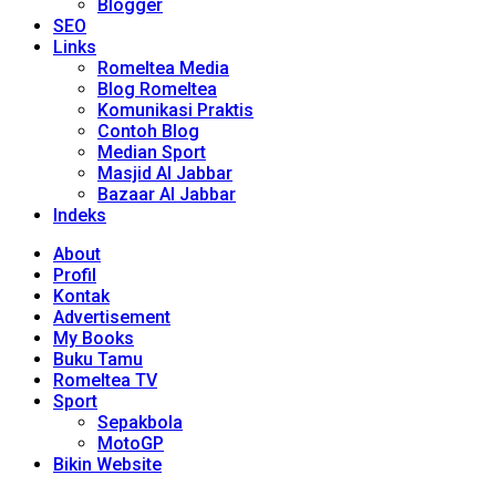
Blogger
SEO
Links
Romeltea Media
Blog Romeltea
Komunikasi Praktis
Contoh Blog
Median Sport
Masjid Al Jabbar
Bazaar Al Jabbar
Indeks
About
Profil
Kontak
Advertisement
My Books
Buku Tamu
Romeltea TV
Sport
Sepakbola
MotoGP
Bikin Website