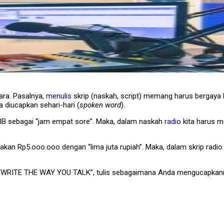
ara. Pasalnya,
menulis
skrip (naskah, script) memang harus bergaya
a diucapkan sehari-hari (
spoken word
).
WIB sebagai “jam empat sore”. Maka, dalam naskah
radio
kita harus m
n Rp5.ooo.ooo dengan “lima juta rupiah”. Maka, dalam skrip radio atau
i “WRITE THE WAY YOU TALK”, tulis sebagaimana Anda mengucapkan