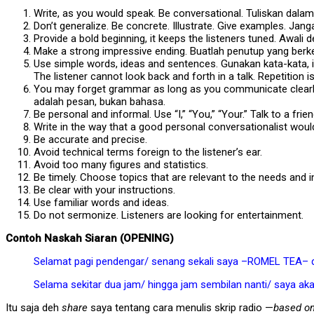
Write, as you would speak. Be conversational. Tuliskan dala
Don’t generalize. Be concrete. Illustrate. Give examples. Jan
Provide a bold beginning, it keeps the listeners tuned. Aw
Make a strong impressive ending. Buatlah penutup yang berk
Use simple words, ideas and sentences. Gunakan kata-kata, 
The listener cannot look back and forth in a talk. Repetition 
You may forget grammar as long as you communicate clearly.
adalah pesan, bukan bahasa.
Be personal and informal. Use “I,” “You,” “Your.” Talk to a frien
Write in the way that a good personal conversationalist wou
Be accurate and precise.
Avoid technical terms foreign to the listener’s ear.
Avoid too many figures and statistics.
Be timely. Choose topics that are relevant to the needs and i
Be clear with your instructions.
Use familiar words and ideas.
Do not sermonize. Listeners are looking for entertainment.
Contoh Naskah Siaran (OPENING)
Selamat pagi pendengar/ senang sekali saya –ROMEL TEA– d
Selama sekitar dua jam/ hingga jam sembilan nanti/ saya aka
Itu saja deh
share
saya tentang cara menulis skrip radio —
based o