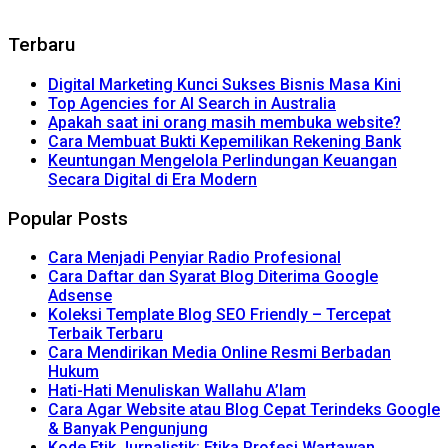
Terbaru
Digital Marketing Kunci Sukses Bisnis Masa Kini
Top Agencies for AI Search in Australia
Apakah saat ini orang masih membuka website?
Cara Membuat Bukti Kepemilikan Rekening Bank
Keuntungan Mengelola Perlindungan Keuangan
Secara Digital di Era Modern
Popular Posts
Cara Menjadi Penyiar Radio Profesional
Cara Daftar dan Syarat Blog Diterima Google
Adsense
Koleksi Template Blog SEO Friendly – Tercepat
Terbaik Terbaru
Cara Mendirikan Media Online Resmi Berbadan
Hukum
Hati-Hati Menuliskan Wallahu A’lam
Cara Agar Website atau Blog Cepat Terindeks Google
& Banyak Pengunjung
Kode Etik Jurnalistik: Etika Profesi Wartawan