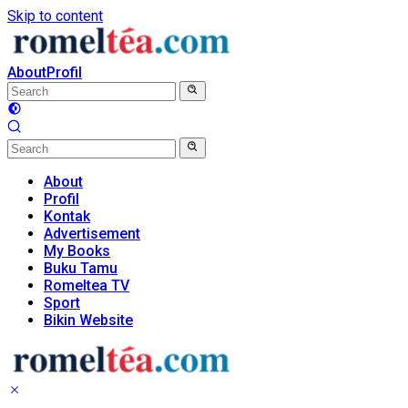
Skip to content
About
Profil
About
Profil
Kontak
Advertisement
My Books
Buku Tamu
Romeltea TV
Sport
Bikin Website