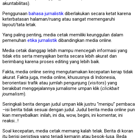
akuntabilitas).
Penggunaan
bahasa jurnalistik
diberlakukan secara ketat karena
keterbatasan halaman/ruang atau sangat memengaruhi
layout/tata letak.
Yang paling penting, media cetak memiliki keunggulan dalam
pemenuhan
etika jurnalistik
dibandingkan media online.
Media cetak dianggap lebih mampu mencegah informasi yang
tidak etis serta menyajikan berita secara lebih akurat dan
berimbang karena proses editing yang lebih baik.
Fakta, media online sering mengutamakan kecepatan kerap tidak
akurat. Fakta juga, media online, khususnya di Indonesia,
berorientasi trafik atau jumlah pengunjung (
visitors
) yang
berakibat menggejalannya jurnalisme umpan klik (
clickbait
journalism
).
Seringkali berita dengan judul umpan klik justru “menipu” pembaca
–isi berita tidak sesuai dengan judul. Judul berita media online pun
kian menyebalkan: inilah, ini dia, wow, begini, ini komentar, ini
reaksi…!
Soal kecepatan, media cetak memang kalah telak. Berita di koran
itu berisi peristiwa yang terjadi kemarin atau besok-lusa. Beda