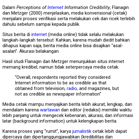
Dalam
Perceptions of
Internet
Information Credibility
, Flanagin
dan Metzger (2000) menjelaskan, media konvensional (cetak)
menjalani proses verifikasi serta melakukan cek dan ricek terlebih
dahulu sebelum sampai kepada publik.
Situs berita di
internet
(media online) tidak selalu melakukan
langkah-langkah tersebut. Kahkan, karena mudah diedit bahkan
dihapus kapan saja, berita media online bisa disajikan “asal-
asalan”. Akurasi belakangan.
Hasil studi Flanagin dan Metzger menunjukkan situs internet
memang kredibel, namun tidak seterpercaya media cetak.
“Overall, respondents reported they considered
Internet information to be as credible as that
obtained from television,
radio
, and magazines, but
not as credible as newspaper information”
Media cetak mampu menyajikan berita lebih akurat, lengkap, dan
mendalam karena
wartawan
dan editor (redaksi) memiliki waktu
lebih panjang untuk mengecek kebenaran, akurasi, dan informasi
latar (background information) untuk kelengkapan berita.
Karena proses yang “rumit”, karya
jurnalistik
cetak lebih dapat
dipercaya dan dipertanggungjawabkan (kredibilitas dan