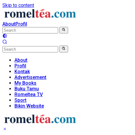
Skip to content
About
Profil
About
Profil
Kontak
Advertisement
My Books
Buku Tamu
Romeltea TV
Sport
Bikin Website