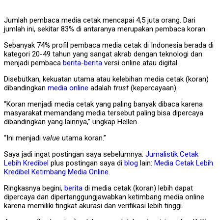
Jumlah pembaca media cetak mencapai 4,5 juta orang. Dari
jumlah ini, sekitar 83% di antaranya merupakan pembaca koran.
Sebanyak 74% profil pembaca media cetak di Indonesia berada di
kategori 20-49 tahun yang sangat akrab dengan teknologi dan
menjadi pembaca
berita
-
berita
versi online atau digital.
Disebutkan, kekuatan utama atau kelebihan media cetak (koran)
dibandingkan
media online
adalah
trust
(kepercayaan).
“Koran menjadi media cetak yang paling banyak dibaca karena
masyarakat memandang media tersebut paling bisa dipercaya
dibandingkan yang lainnya,” ungkap Hellen.
“Ini menjadi
value
utama koran.”
Saya jadi ingat postingan saya sebelumnya:
Jurnalistik Cetak
Lebih Kredibel
plus postingan saya di
blog
lain:
Media Cetak Lebih
Kredibel Ketimbang Media Online
.
Ringkasnya begini,
berita
di media cetak (koran) lebih dapat
dipercaya dan dipertanggungjawabkan ketimbang media online
karena memiliki tingkat akurasi dan verifikasi lebih tinggi.