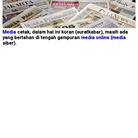
Media
cetak, dalam hal ini koran (suratkabar), masih ada
yang bertahan di tengah gempuran
media online
(
media
siber).