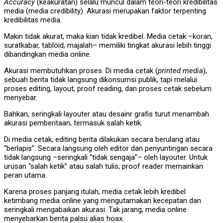
Accuracy
(keakuratan) selalu muncul dalam teori-teori kredibilitas
media (media credibility). Akurasi merupakan faktor terpenting
kredibilitas media.
Makin tidak akurat, maka kian tidak kredibel. Media cetak –koran,
suratkabar, tabloid, majalah– memiliki tingkat akurasi lebih tinggi
dibandingkan media online.
Akurasi membutuhkan proses. Di media cetak (
printed media
),
sebuah berita tidak langsung dikonsumsi publik, tapi melalui
proses editing, layout, proof reading, dan proses cetak sebelum
menyebar.
Bahkan, seringkali layouter atau desainr grafis turut menambah
akurasi pemberitaan, termasuk salah ketik.
Di media cetak, editing berita dilakukan secara berulang atau
“berlapis”. Secara langsung oleh editor dan penyuntingan secara
tidak langsung –seringkali “tidak sengaja”– oleh layouter. Untuk
urusan “salah ketik” atau salah tulis, proof reader memainkan
peran utama.
Karena proses panjang itulah, media cetak lebih kredibel
ketimbang media online yang mengutamakan kecepatan dan
seringkali mengabaikan akurasi. Tak jarang, media online
menyebarkan berita palsu alias hoax.