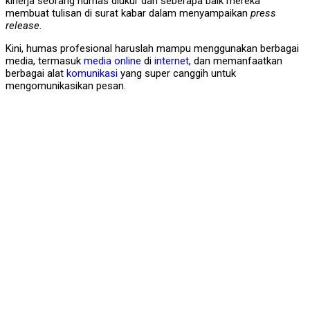
kinerja seorang humas diukur dari seberapa baik mereka
membuat tulisan di surat kabar dalam menyampaikan
press
release
.
Kini, humas profesional haruslah mampu menggunakan berbagai
media, termasuk
media online
di
internet
, dan memanfaatkan
berbagai alat
komunikasi
yang super canggih untuk
mengomunikasikan pesan.