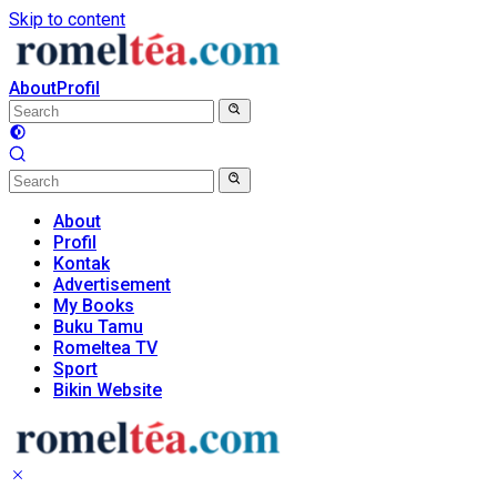
Skip to content
About
Profil
About
Profil
Kontak
Advertisement
My Books
Buku Tamu
Romeltea TV
Sport
Bikin Website