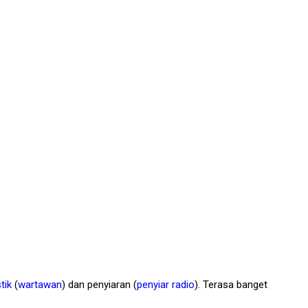
stik
(
wartawan
) dan penyiaran (
penyiar
radio
). Terasa banget