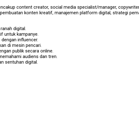
cakup content creator, social media specialist/manager, copywriter/
a pembuatan konten kreatif, manajemen platform digital, strategi p
ranah digital.
tif untuk kampanye.
 dengan influencer.
an di mesin pencari.
gan publik secara online.
 memahami audiens dan tren.
an sentuhan digital.