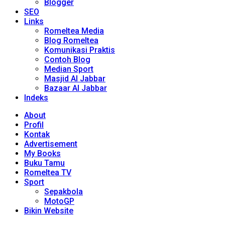
Blogger
SEO
Links
Romeltea Media
Blog Romeltea
Komunikasi Praktis
Contoh Blog
Median Sport
Masjid Al Jabbar
Bazaar Al Jabbar
Indeks
About
Profil
Kontak
Advertisement
My Books
Buku Tamu
Romeltea TV
Sport
Sepakbola
MotoGP
Bikin Website